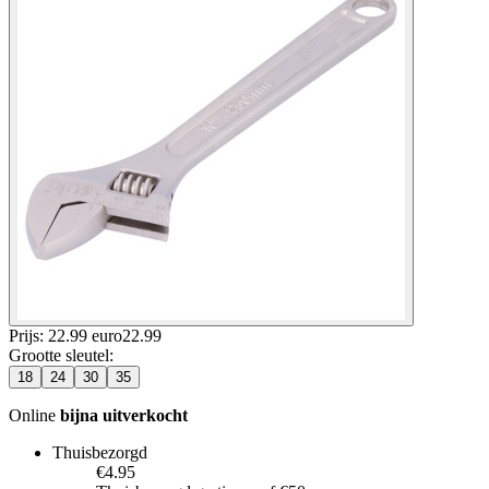
Prijs: 22.99 euro
22
.
99
Grootte sleutel
:
18
24
30
35
Online
bijna uitverkocht
Thuisbezorgd
€4.95