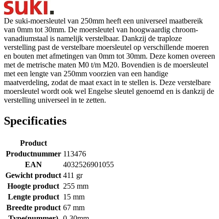
De suki-moersleutel van 250mm heeft een universeel maatbereik
van 0mm tot 30mm. De moersleutel van hoogwaardig chroom-
vanadiumstaal is namelijk verstelbaar. Dankzij de traploze
verstelling past de verstelbare moersleutel op verschillende moeren
en bouten met afmetingen van 0mm tot 30mm. Deze komen overeen
met de metrische maten M0 t/m M20. Bovendien is de moersleutel
met een lengte van 250mm voorzien van een handige
maatverdeling, zodat de maat exact in te stellen is. Deze verstelbare
moersleutel wordt ook wel Engelse sleutel genoemd en is dankzij de
verstelling universeel in te zetten.
Specificaties
Product
Productnummer
113476
EAN
4032526901055
Gewicht product
411 gr
Hoogte product
255 mm
Lengte product
15 mm
Breedte product
67 mm
Type(nummer)
0-30mm