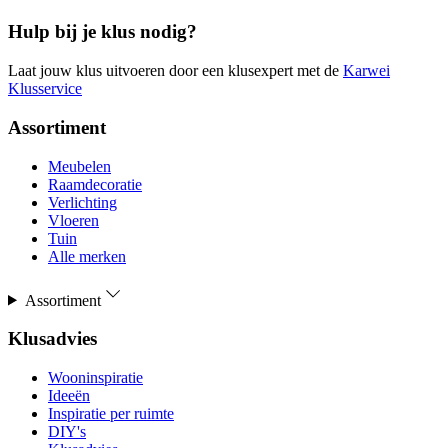
Hulp bij je klus nodig?
Laat jouw klus uitvoeren door een klusexpert met de
Karwei
Klusservice
Assortiment
Meubelen
Raamdecoratie
Verlichting
Vloeren
Tuin
Alle merken
Assortiment
Klusadvies
Wooninspiratie
Ideeën
Inspiratie per ruimte
DIY's