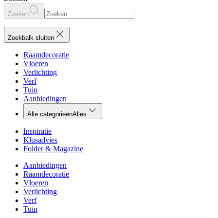
Zoeken
Zoekbalk sluiten
Raamdecoratie
Vloeren
Verlichting
Verf
Tuin
Aanbiedingen
Alle categorieën
Alles
Inspiratie
Klusadvies
Folder & Magazine
Aanbiedingen
Raamdecoratie
Vloeren
Verlichting
Verf
Tuin