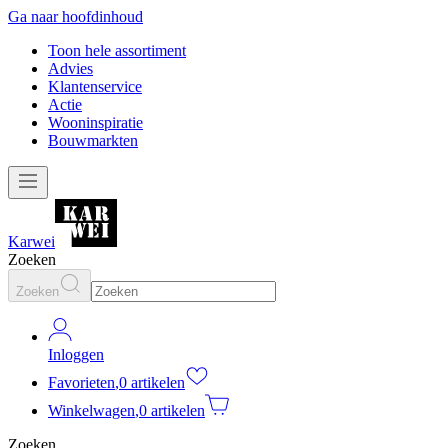
Ga naar hoofdinhoud
Toon hele assortiment
Advies
Klantenservice
Actie
Wooninspiratie
Bouwmarkten
Karwei
Zoeken
Zoeken
Inloggen
Favorieten
,
0 artikelen
Winkelwagen
,
0 artikelen
Zoeken