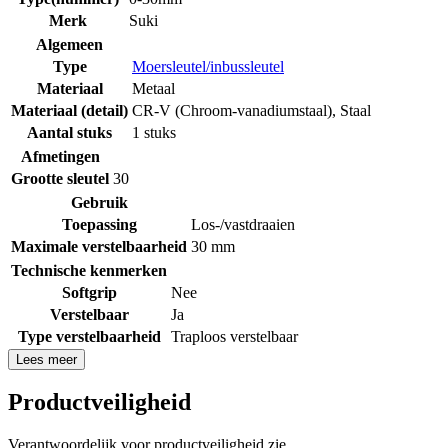
Merk
Suki
Algemeen
Type
Moersleutel/inbussleutel
Materiaal
Metaal
Materiaal (detail)
CR-V (Chroom-vanadiumstaal)
,
Staal
Aantal stuks
1 stuks
Afmetingen
Grootte sleutel
30
Gebruik
Toepassing
Los-/vastdraaien
Maximale verstelbaarheid
30 mm
Technische kenmerken
Softgrip
Nee
Verstelbaar
Ja
Type verstelbaarheid
Traploos verstelbaar
Lees meer
Productveiligheid
Verantwoordelijk voor productveiligheid zie