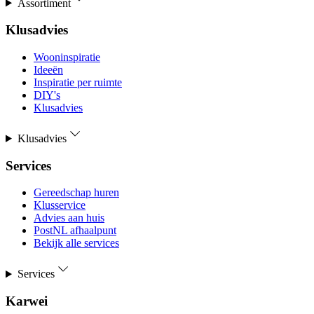
Assortiment
Klusadvies
Wooninspiratie
Ideeën
Inspiratie per ruimte
DIY's
Klusadvies
Klusadvies
Services
Gereedschap huren
Klusservice
Advies aan huis
PostNL afhaalpunt
Bekijk alle services
Services
Karwei