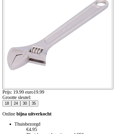
Prijs: 19.99 euro
19
.
99
Grootte sleutel
:
18
24
30
35
Online
bijna uitverkocht
Thuisbezorgd
€4.95