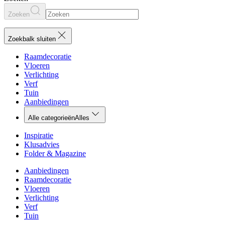
Zoeken
Zoekbalk sluiten
Raamdecoratie
Vloeren
Verlichting
Verf
Tuin
Aanbiedingen
Alle categorieën
Alles
Inspiratie
Klusadvies
Folder & Magazine
Aanbiedingen
Raamdecoratie
Vloeren
Verlichting
Verf
Tuin