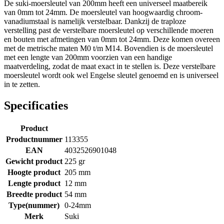
De suki-moersleutel van 200mm heeft een universeel maatbereik
van 0mm tot 24mm. De moersleutel van hoogwaardig chroom-
vanadiumstaal is namelijk verstelbaar. Dankzij de traploze
verstelling past de verstelbare moersleutel op verschillende moeren
en bouten met afmetingen van 0mm tot 24mm. Deze komen overeen
met de metrische maten M0 t/m M14. Bovendien is de moersleutel
met een lengte van 200mm voorzien van een handige
maatverdeling, zodat de maat exact in te stellen is. Deze verstelbare
moersleutel wordt ook wel Engelse sleutel genoemd en is universeel
in te zetten.
Specificaties
Product
Productnummer
113355
EAN
4032526901048
Gewicht product
225 gr
Hoogte product
205 mm
Lengte product
12 mm
Breedte product
54 mm
Type(nummer)
0-24mm
Merk
Suki