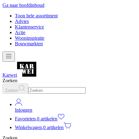
Ga naar hoofdinhoud
Toon hele assortiment
Advies
Klantenservice
Actie
Wooninspiratie
Bouwmarkten
Karwei
Zoeken
Zoeken
Inloggen
Favorieten
,
0 artikelen
Winkelwagen
,
0 artikelen
Zoeken