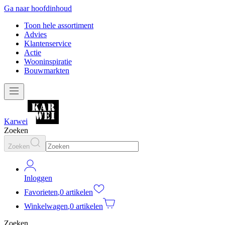
Ga naar hoofdinhoud
Toon hele assortiment
Advies
Klantenservice
Actie
Wooninspiratie
Bouwmarkten
Karwei
Zoeken
Zoeken
Inloggen
Favorieten
,
0 artikelen
Winkelwagen
,
0 artikelen
Zoeken