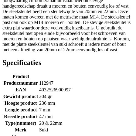
hoogwaardig chroom-vanadiumstaal. Met dit stevige
handgereedschap draait u moeren en bouten eenvoudig los of vast.
De steeksleutel heeft een sleutelwijdte van 20mm en 22mm. Deze
maten komen overeen met de metrische maat M14. De steeksleutel
past dan ook op M14-moeren en -bouten. De stevige steeksleutel is
extra plat waardoor deze veelvuldig inzetbaar is. U gebruikt de
steeksleutel met open einde bijvoorbeeld voor het schroeven van
moeren en bouten op plaatsen waar weinig draairuimte is. Kortom,
met de platte steeksleutel van suki schroeft u iedere moer of bout
met een afmeting van 20mm of 22mm eenvoudig los of vast.
Specificaties
Product
Productnummer
112947
EAN
4032526900997
Gewicht product
204 gr
Hoogte product
236 mm
Lengte product
7 mm
Breedte product
47 mm
Type(nummer)
20 & 22mm
Merk
Suki