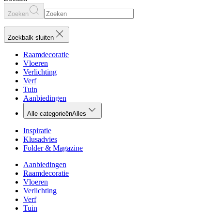
Zoeken
Zoekbalk sluiten
Raamdecoratie
Vloeren
Verlichting
Verf
Tuin
Aanbiedingen
Alle categorieën
Alles
Inspiratie
Klusadvies
Folder & Magazine
Aanbiedingen
Raamdecoratie
Vloeren
Verlichting
Verf
Tuin