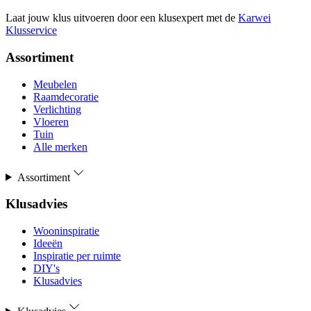
Laat jouw klus uitvoeren door een klusexpert met de
Karwei
Klusservice
Assortiment
Meubelen
Raamdecoratie
Verlichting
Vloeren
Tuin
Alle merken
Assortiment
Klusadvies
Wooninspiratie
Ideeën
Inspiratie per ruimte
DIY's
Klusadvies