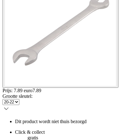
Prijs: 7.89 euro
7
.
89
Grootte sleutel
:
Dit product wordt niet thuis bezorgd
Click & collect
gratis