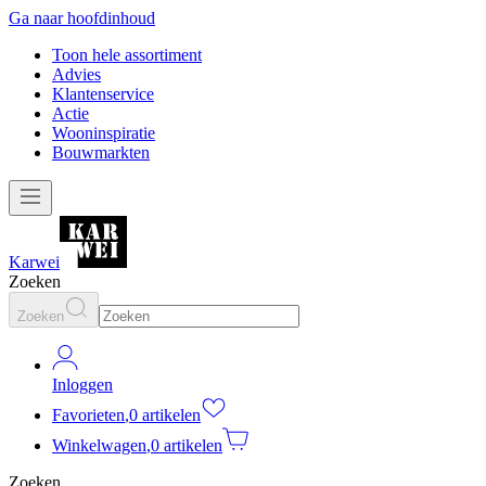
Ga naar hoofdinhoud
Toon hele assortiment
Advies
Klantenservice
Actie
Wooninspiratie
Bouwmarkten
Karwei
Zoeken
Zoeken
Inloggen
Favorieten
,
0 artikelen
Winkelwagen
,
0 artikelen
Zoeken