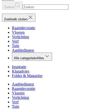
Zoeken
Zoekbalk sluiten
Raamdecoratie
Vloeren
Verlichting
Verf
Tuin
Aanbiedingen
Alle categorieën
Alles
Inspiratie
Klusadvies
Folder & Magazine
Aanbiedingen
Raamdecoratie
Vloeren
Verlichting
Verf
Tuin