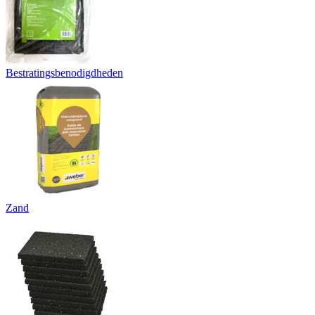
Bestratingsbenodigdheden
Zand