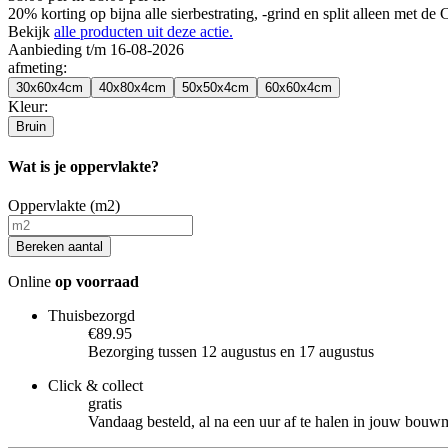
20% korting op bijna alle sierbestrating, -grind en split alleen met d
Bekijk
alle producten uit deze actie.
Aanbieding t/m 16-08-2026
afmeting
:
30x60x4cm
40x80x4cm
50x50x4cm
60x60x4cm
Kleur
:
Bruin
Wat is je oppervlakte?
Oppervlakte (m2)
Bereken aantal
Online
op voorraad
Thuisbezorgd
€89.95
Bezorging tussen 12 augustus en 17 augustus
Click & collect
gratis
Vandaag besteld, al na een uur af te halen in jouw bouw