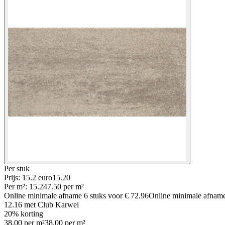
Per
stuk
Prijs: 15.2 euro
15
.
20
Per
m²
:
15.2
47.50
per
m²
Online minimale afname
6
stuks voor
€ 72.96
Online minimale afnam
12.16
met Club Karwei
20% korting
38.00
per
m²
38.00
per
m²