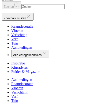
Zoeken
Zoekbalk sluiten
Raamdecoratie
Vloeren
Verlichting
Verf
Tuin
Aanbiedingen
Alle categorieën
Alles
Inspiratie
Klusadvies
Folder & Magazine
Aanbiedingen
Raamdecoratie
Vloeren
Verlichting
Verf
Tuin