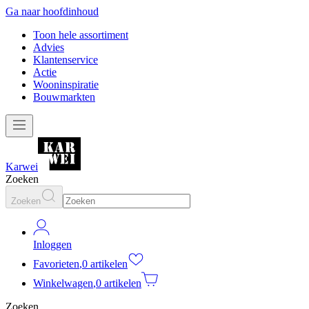
Ga naar hoofdinhoud
Toon hele assortiment
Advies
Klantenservice
Actie
Wooninspiratie
Bouwmarkten
Karwei
Zoeken
Zoeken
Inloggen
Favorieten
,
0 artikelen
Winkelwagen
,
0 artikelen
Zoeken