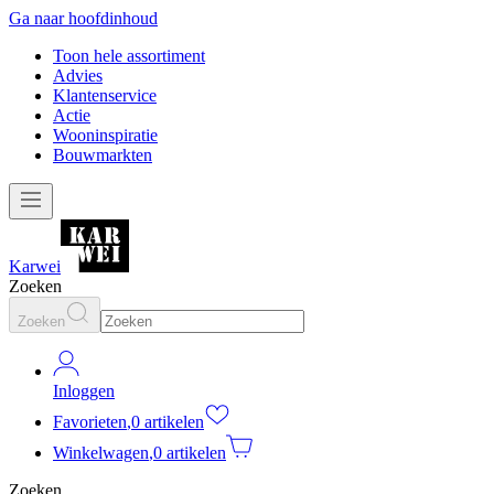
Ga naar hoofdinhoud
Toon hele assortiment
Advies
Klantenservice
Actie
Wooninspiratie
Bouwmarkten
Karwei
Zoeken
Zoeken
Inloggen
Favorieten
,
0 artikelen
Winkelwagen
,
0 artikelen
Zoeken