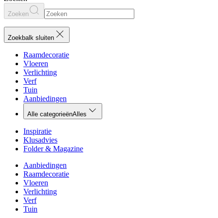
Zoeken
Zoekbalk sluiten
Raamdecoratie
Vloeren
Verlichting
Verf
Tuin
Aanbiedingen
Alle categorieën
Alles
Inspiratie
Klusadvies
Folder & Magazine
Aanbiedingen
Raamdecoratie
Vloeren
Verlichting
Verf
Tuin