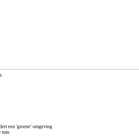
r.
dert een 'groene' omgeving
 tuin