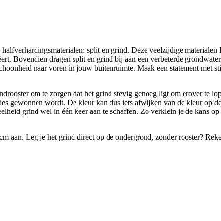
halfverhardingsmaterialen: split en grind. Deze veelzijdige materialen l
creëert. Bovendien dragen split en grind bij aan een verbeterde grondwa
choonheid naar voren in jouw buitenruimte. Maak een statement met stij
ooster om te zorgen dat het grind stevig genoeg ligt om erover te lopen
ties gewonnen wordt. De kleur kan dus iets afwijken van de kleur op de 
elheid grind wel in één keer aan te schaffen. Zo verklein je de kans op p
m aan. Leg je het grind direct op de ondergrond, zonder rooster? Reken 