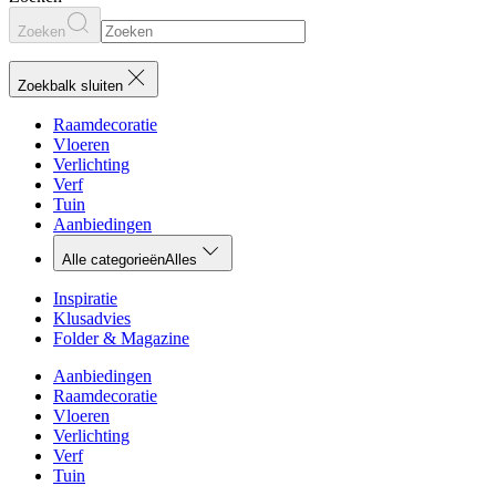
Zoeken
Zoekbalk sluiten
Raamdecoratie
Vloeren
Verlichting
Verf
Tuin
Aanbiedingen
Alle categorieën
Alles
Inspiratie
Klusadvies
Folder & Magazine
Aanbiedingen
Raamdecoratie
Vloeren
Verlichting
Verf
Tuin