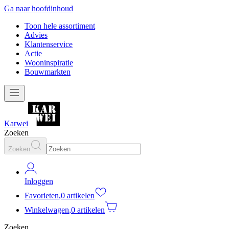
Ga naar hoofdinhoud
Toon hele assortiment
Advies
Klantenservice
Actie
Wooninspiratie
Bouwmarkten
Karwei
Zoeken
Zoeken
Inloggen
Favorieten
,
0 artikelen
Winkelwagen
,
0 artikelen
Zoeken