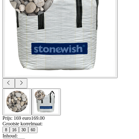
Prijs: 169 euro
169
.
00
Grootste korrelmaat
:
8
16
30
60
Inhoud
: