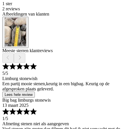
1 ster
2 reviews
Afbeeldingen van klanten
Meeste sterren klantreviews
5
/5
Limburg stonewish
Een partij mooie stenen,keurig in een bigbag. Keurig op de
afgesproken plaats geleverd.
Lees hele review
Big bag limburgs stonewis
13 maart 2025
1
/5
Afmeting stenen niet als aangegeven
Veel stenen zijn groter dan 60mm dit had ik niet verwacht met de