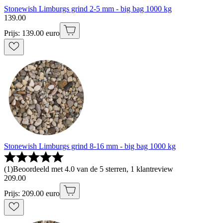
Stonewish Limburgs grind 2-5 mm - big bag 1000 kg
139
.
00
Prijs: 139.00 euro
Stonewish Limburgs grind 8-16 mm - big bag 1000 kg
(
1
)
Beoordeeld met 4.0 van de 5 sterren, 1 klantreview
209
.
00
Prijs: 209.00 euro