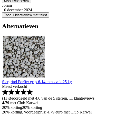
Lees hele review
Joram
10 december 2024
Toon 1 klantreview met tekst
Alternatieven
Siergrind Porfier grijs 6-14 mm - zak 25 kg
Meest verkocht
(
11
)
Beoordeeld met 4.6 van de 5 sterren, 11 klantreviews
4.79
met Club Karwei
20% korting
20% korting
20% korting, voordeelprijs: 4.79 euro met Club Karwei