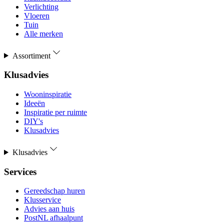
Verlichting
Vloeren
Tuin
Alle merken
Assortiment
Klusadvies
Wooninspiratie
Ideeën
Inspiratie per ruimte
DIY's
Klusadvies
Klusadvies
Services
Gereedschap huren
Klusservice
Advies aan huis
PostNL afhaalpunt