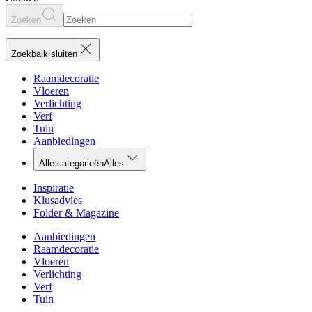
Zoeken
Zoekbalk sluiten
Raamdecoratie
Vloeren
Verlichting
Verf
Tuin
Aanbiedingen
Alle categorieën
Alles
Inspiratie
Klusadvies
Folder & Magazine
Aanbiedingen
Raamdecoratie
Vloeren
Verlichting
Verf
Tuin