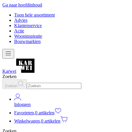
Ga naar hoofdinhoud
Toon hele assortiment
Advies
Klantenservice
Actie
Wooninspiratie
Bouwmarkten
Karwei
Zoeken
Zoeken
Inloggen
Favorieten
,
0 artikelen
Winkelwagen
,
0 artikelen
Zoeken