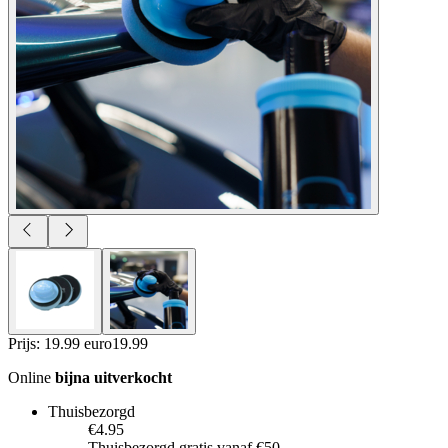
Prijs: 19.99 euro
19
.
99
Online
bijna uitverkocht
Thuisbezorgd
€4.95
Thuisbezorgd gratis vanaf €50