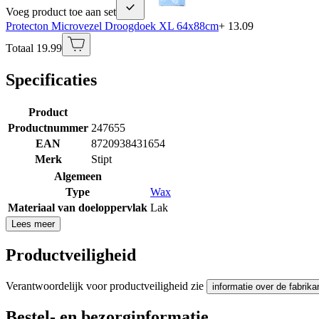
Voeg product toe aan set
Protecton Microvezel Droogdoek XL 64x88cm
+ 13.09
Totaal 19.99
Specificaties
Product
Productnummer
247655
EAN
8720938431654
Merk
Stipt
Algemeen
Type
Wax
Materiaal van doeloppervlak
Lak
Lees meer
Productveiligheid
Verantwoordelijk voor productveiligheid zie
informatie over de fabrika
Bestel- en bezorginformatie