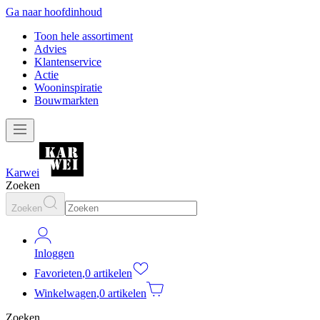
Ga naar hoofdinhoud
Toon hele assortiment
Advies
Klantenservice
Actie
Wooninspiratie
Bouwmarkten
Karwei
Zoeken
Zoeken
Inloggen
Favorieten
,
0 artikelen
Winkelwagen
,
0 artikelen
Zoeken