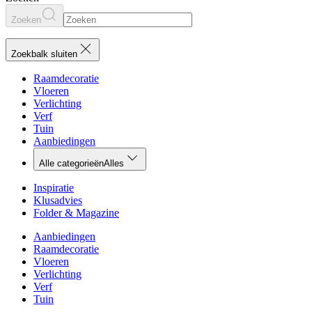
Zoeken
Zoekbalk sluiten
Raamdecoratie
Vloeren
Verlichting
Verf
Tuin
Aanbiedingen
Alle categorieën
Alles
Inspiratie
Klusadvies
Folder & Magazine
Aanbiedingen
Raamdecoratie
Vloeren
Verlichting
Verf
Tuin