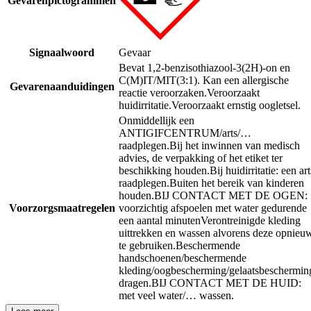
Gevarenpictogrammen
Signaalwoord
Gevaar
Bevat 1,2-benzisothiazool-3(2H)-on en
C(M)IT/MIT(3:1). Kan een allergische
Gevarenaanduidingen
reactie veroorzaken.
Veroorzaakt
huidirritatie.
Veroorzaakt ernstig oogletsel.
Onmiddellijk een
ANTIGIFCENTRUM/arts/…
raadplegen.
Bij het inwinnen van medisch
advies, de verpakking of het etiket ter
beschikking houden.
Bij huidirritatie: een art
raadplegen.
Buiten het bereik van kinderen
houden.
BIJ CONTACT MET DE OGEN:
Voorzorgsmaatregelen
voorzichtig afspoelen met water gedurende
een aantal minuten
Verontreinigde kleding
uittrekken en wassen alvorens deze opnieu
te gebruiken.
Beschermende
handschoenen/beschermende
kleding/oogbescherming/gelaatsbeschermin
dragen.
BIJ CONTACT MET DE HUID:
met veel water/… wassen.