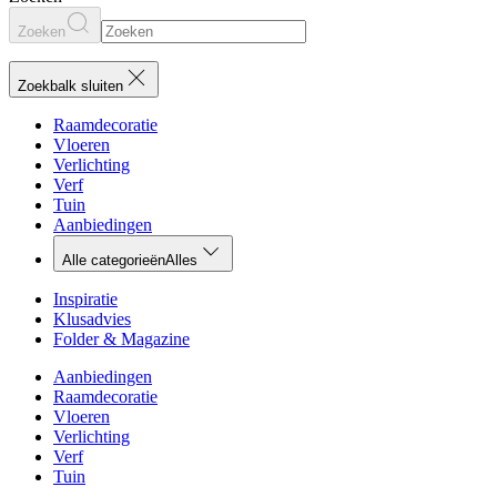
Zoeken
Zoekbalk sluiten
Raamdecoratie
Vloeren
Verlichting
Verf
Tuin
Aanbiedingen
Alle categorieën
Alles
Inspiratie
Klusadvies
Folder & Magazine
Aanbiedingen
Raamdecoratie
Vloeren
Verlichting
Verf
Tuin