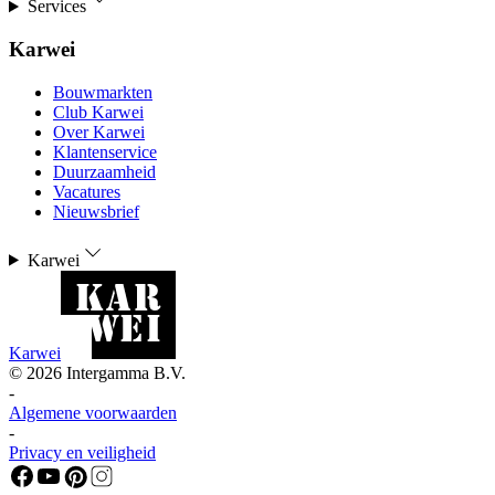
Services
Karwei
Bouwmarkten
Club Karwei
Over Karwei
Klantenservice
Duurzaamheid
Vacatures
Nieuwsbrief
Karwei
Karwei
©
2026
Intergamma B.V.
-
Algemene voorwaarden
-
Privacy en veiligheid