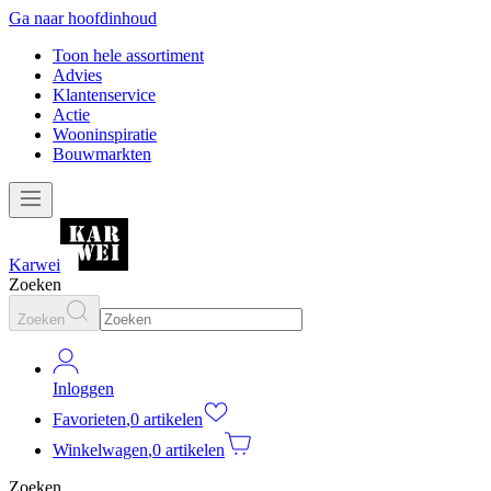
Ga naar hoofdinhoud
Toon hele assortiment
Advies
Klantenservice
Actie
Wooninspiratie
Bouwmarkten
Karwei
Zoeken
Zoeken
Inloggen
Favorieten
,
0 artikelen
Winkelwagen
,
0 artikelen
Zoeken