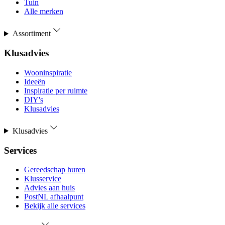
Tuin
Alle merken
Assortiment
Klusadvies
Wooninspiratie
Ideeën
Inspiratie per ruimte
DIY's
Klusadvies
Klusadvies
Services
Gereedschap huren
Klusservice
Advies aan huis
PostNL afhaalpunt
Bekijk alle services