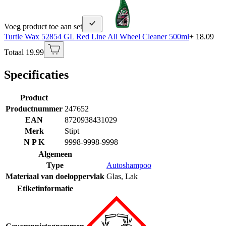
Voeg product toe aan set
Turtle Wax 52854 GL Red Line All Wheel Cleaner 500ml
+ 18.09
Totaal 19.99
Specificaties
Product
Productnummer
247652
EAN
8720938431029
Merk
Stipt
N P K
9998-9998-9998
Algemeen
Type
Autoshampoo
Materiaal van doeloppervlak
Glas
,
Lak
Etiketinformatie