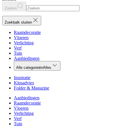
Zoeken
Zoekbalk sluiten
Raamdecoratie
Vloeren
Verlichting
Verf
Tuin
Aanbiedingen
Alle categorieën
Alles
Inspiratie
Klusadvies
Folder & Magazine
Aanbiedingen
Raamdecoratie
Vloeren
Verlichting
Verf
Tuin