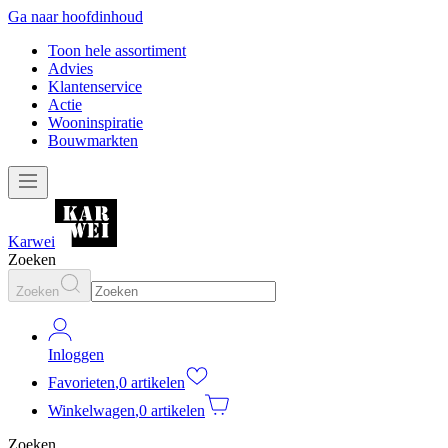
Ga naar hoofdinhoud
Toon hele assortiment
Advies
Klantenservice
Actie
Wooninspiratie
Bouwmarkten
Karwei
Zoeken
Zoeken
Inloggen
Favorieten
,
0 artikelen
Winkelwagen
,
0 artikelen
Zoeken