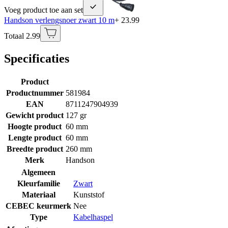
Voeg product toe aan set
Handson verlengsnoer zwart 10 m
+ 23.99
Totaal 2.99
Specificaties
Product
Productnummer
581984
EAN
8711247904939
Gewicht product
127 gr
Hoogte product
60 mm
Lengte product
60 mm
Breedte product
260 mm
Merk
Handson
Algemeen
Kleurfamilie
Zwart
Materiaal
Kunststof
CEBEC keurmerk
Nee
Type
Kabelhaspel