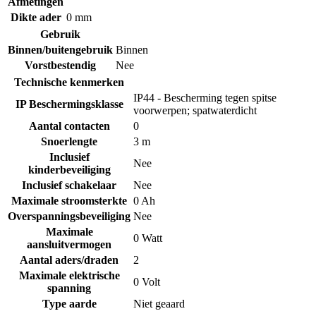
Afmetingen
Dikte ader
0 mm
Gebruik
Binnen/buitengebruik
Binnen
Vorstbestendig
Nee
Technische kenmerken
IP44 - Bescherming tegen spitse
IP Beschermingsklasse
voorwerpen; spatwaterdicht
Aantal contacten
0
Snoerlengte
3 m
Inclusief
Nee
kinderbeveiliging
Inclusief schakelaar
Nee
Maximale stroomsterkte
0 Ah
Overspanningsbeveiliging
Nee
Maximale
0 Watt
aansluitvermogen
Aantal aders/draden
2
Maximale elektrische
0 Volt
spanning
Type aarde
Niet geaard