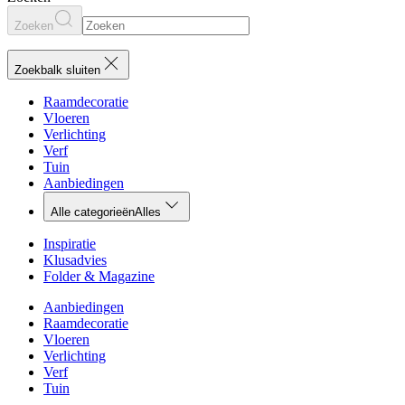
Zoeken
Zoekbalk sluiten
Raamdecoratie
Vloeren
Verlichting
Verf
Tuin
Aanbiedingen
Alle categorieën
Alles
Inspiratie
Klusadvies
Folder & Magazine
Aanbiedingen
Raamdecoratie
Vloeren
Verlichting
Verf
Tuin