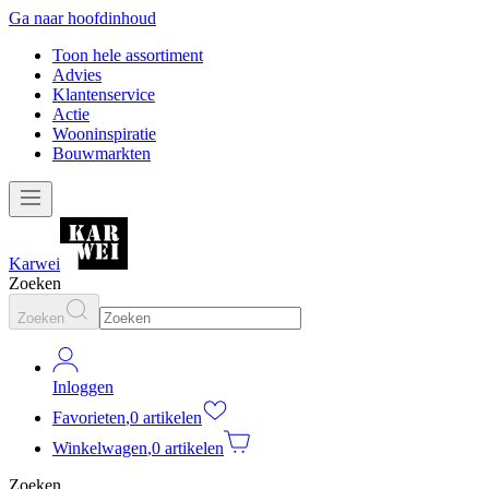
Ga naar hoofdinhoud
Toon hele assortiment
Advies
Klantenservice
Actie
Wooninspiratie
Bouwmarkten
Karwei
Zoeken
Zoeken
Inloggen
Favorieten
,
0 artikelen
Winkelwagen
,
0 artikelen
Zoeken