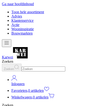
Ga naar hoofdinhoud
Toon hele assortiment
Advies
Klantenservice
Actie
Wooninspiratie
Bouwmarkten
Karwei
Zoeken
Zoeken
Inloggen
Favorieten
,
0 artikelen
Winkelwagen
,
0 artikelen
Zoeken