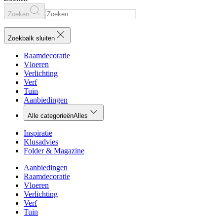
Zoeken
Zoekbalk sluiten
Raamdecoratie
Vloeren
Verlichting
Verf
Tuin
Aanbiedingen
Alle categorieën
Alles
Inspiratie
Klusadvies
Folder & Magazine
Aanbiedingen
Raamdecoratie
Vloeren
Verlichting
Verf
Tuin