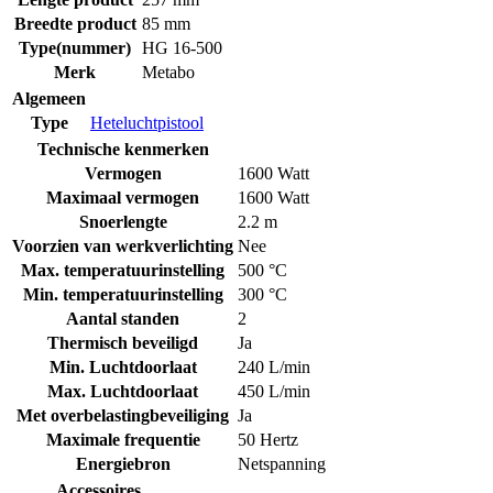
Breedte product
85 mm
Type(nummer)
HG 16-500
Merk
Metabo
Algemeen
Type
Heteluchtpistool
Technische kenmerken
Vermogen
1600 Watt
Maximaal vermogen
1600 Watt
Snoerlengte
2.2 m
Voorzien van werkverlichting
Nee
Max. temperatuurinstelling
500 °C
Min. temperatuurinstelling
300 °C
Aantal standen
2
Thermisch beveiligd
Ja
Min. Luchtdoorlaat
240 L/min
Max. Luchtdoorlaat
450 L/min
Met overbelastingbeveiliging
Ja
Maximale frequentie
50 Hertz
Energiebron
Netspanning
Accessoires