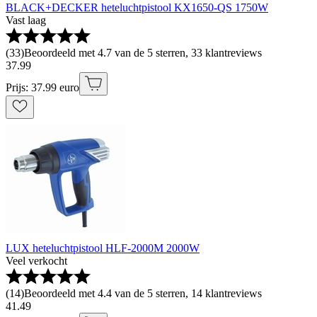
BLACK+DECKER heteluchtpistool KX1650-QS 1750W
Vast laag
(
33
)
Beoordeeld met 4.7 van de 5 sterren, 33 klantreviews
37
.
99
Prijs: 37.99 euro
LUX heteluchtpistool HLF-2000M 2000W
Veel verkocht
(
14
)
Beoordeeld met 4.4 van de 5 sterren, 14 klantreviews
41
.
49