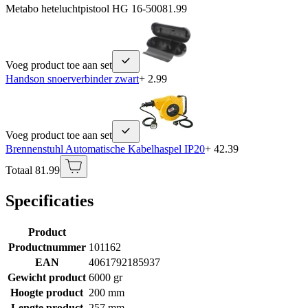
Metabo heteluchtpistool HG 16-500
81.99
Voeg product toe aan set
Handson snoerverbinder zwart
+ 2.99
Voeg product toe aan set
Brennenstuhl Automatische Kabelhaspel IP20
+ 42.39
Totaal 81.99
Specificaties
Product
Productnummer
101162
EAN
4061792185937
Gewicht product
6000 gr
Hoogte product
200 mm
Lengte product
257 mm