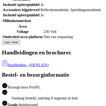
Inclusief opbergmiddel
Ja
Accessoires bijgeleverd
Reflectiemondstuk
,
Spreidingsmondstuk
Inclusief opbergmiddel
Ja
Milieukenmerken
Accu
Voltage
230 Volt
Onderdeel accu platform
Niet van toepassing
Lees meer
Handleidingen en brochures
Handleiding
- (
FR/NL/EN
)
Bestel- en bezorginformatie
Bezorgd door PostNL
Vandaag besteld, zaterdag 8 augustus in huis
Gratis
thuisbezorgd