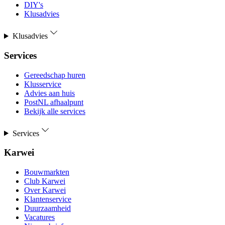
DIY's
Klusadvies
Klusadvies
Services
Gereedschap huren
Klusservice
Advies aan huis
PostNL afhaalpunt
Bekijk alle services
Services
Karwei
Bouwmarkten
Club Karwei
Over Karwei
Klantenservice
Duurzaamheid
Vacatures