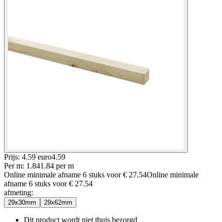
Prijs: 4.59 euro
4
.
59
Per
m
:
1.84
1.84
per
m
Online minimale afname
6
stuks voor
€ 27.54
Online minimale
afname
6
stuks voor
€ 27.54
afmeting
:
29x30mm
29x62mm
Dit product wordt niet thuis bezorgd