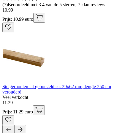
(
7
)
Beoordeeld met 3.4 van de 5 sterren, 7 klantreviews
10
.
99
Prijs: 10.99 euro
Steigerhouten lat geborsteld ca. 29x62 mm, lengte 250 cm
verouderd
Veel verkocht
11
.
29
Prijs: 11.29 euro