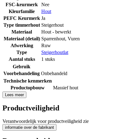
FSC-keurmerk
Nee
Kleurfamilie
Hout
PEFC Keurmerk
Ja
Type timmerhout
Steigerhout
Materiaal
Hout - bewerkt
Materiaal (detail)
Sparrenhout
,
Vuren
Afwerking
Ruw
Type
Steigerhoutlat
Aantal stuks
1 stuks
Gebruik
Voorbehandeling
Onbehandeld
Technische kenmerken
Productopbouw
Massief hout
Lees meer
Productveiligheid
Verantwoordelijk voor productveiligheid zie
informatie over de fabrikant