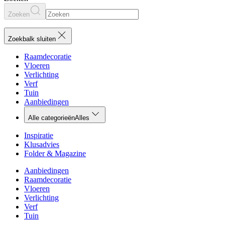
Zoeken
Zoekbalk sluiten
Raamdecoratie
Vloeren
Verlichting
Verf
Tuin
Aanbiedingen
Alle categorieën
Alles
Inspiratie
Klusadvies
Folder & Magazine
Aanbiedingen
Raamdecoratie
Vloeren
Verlichting
Verf
Tuin