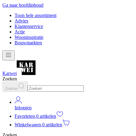
Ga naar hoofdinhoud
Toon hele assortiment
Advies
Klantenservice
Actie
Wooninspiratie
Bouwmarkten
Karwei
Zoeken
Zoeken
Inloggen
Favorieten
,
0 artikelen
Winkelwagen
,
0 artikelen
Zoeken