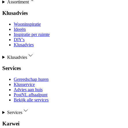
Assortiment
Klusadvies
Wooninspiratie
Ideeën
Inspiratie per ruimte
DIY's
Klusadvies
Klusadvies
Services
Gereedschap huren
Klusservice
Advies aan huis
PostNL afhaalpunt
Bekijk alle services
Services
Karwei