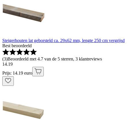
Steigerhouten lat geborsteld ca. 29x62 mm, lengte 250 cm vergrijsd
Best beoordeeld
(
3
)
Beoordeeld met 4.7 van de 5 sterren, 3 klantreviews
14
.
19
Prijs: 14.19 euro