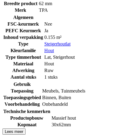
Breedte product
62 mm
Merk
TPA
Algemeen
FSC-keurmerk
Nee
PEFC Keurmerk
Ja
Inhoud verpakking
0.155 m²
Type
Steigerhoutlat
Kleurfamilie
Hout
Type timmerhout
Lat
,
Steigerhout
Materiaal
Hout
Afwerking
Ruw
Aantal stuks
1 stuks
Gebruik
Toepassing
Meubels
,
Tuinmeubels
Toepassingsgebied
Binnen
,
Buiten
Voorbehandeling
Onbehandeld
Technische kenmerken
Productopbouw
Massief hout
Kopmaat
30x62mm
Lees meer