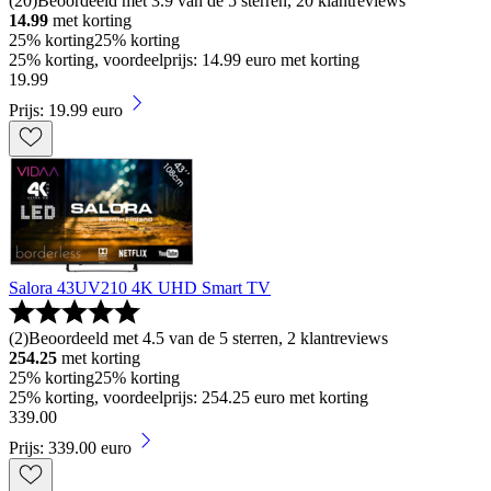
(
20
)
Beoordeeld met 3.9 van de 5 sterren, 20 klantreviews
14.99
met korting
25% korting
25% korting
25% korting, voordeelprijs: 14.99 euro met korting
19
.
99
Prijs: 19.99 euro
Salora 43UV210 4K UHD Smart TV
(
2
)
Beoordeeld met 4.5 van de 5 sterren, 2 klantreviews
254.25
met korting
25% korting
25% korting
25% korting, voordeelprijs: 254.25 euro met korting
339
.
00
Prijs: 339.00 euro