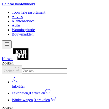
Ga naar hoofdinhoud
Toon hele assortiment
Advies
Klantenservice
Actie
Wooninspiratie
Bouwmarkten
Karwei
Zoeken
Zoeken
Inloggen
Favorieten
,
0 artikelen
Winkelwagen
,
0 artikelen
Zoeken