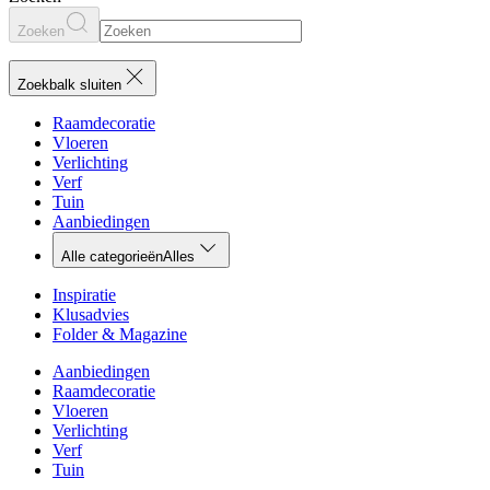
Zoeken
Zoekbalk sluiten
Raamdecoratie
Vloeren
Verlichting
Verf
Tuin
Aanbiedingen
Alle categorieën
Alles
Inspiratie
Klusadvies
Folder & Magazine
Aanbiedingen
Raamdecoratie
Vloeren
Verlichting
Verf
Tuin