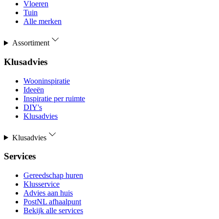
Vloeren
Tuin
Alle merken
Assortiment
Klusadvies
Wooninspiratie
Ideeën
Inspiratie per ruimte
DIY's
Klusadvies
Klusadvies
Services
Gereedschap huren
Klusservice
Advies aan huis
PostNL afhaalpunt
Bekijk alle services