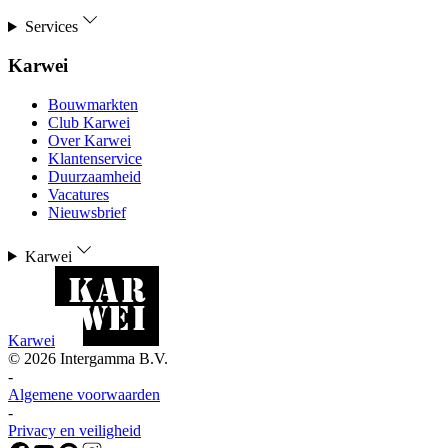
Services
Karwei
Bouwmarkten
Club Karwei
Over Karwei
Klantenservice
Duurzaamheid
Vacatures
Nieuwsbrief
Karwei
Karwei
©
2026
Intergamma B.V.
-
Algemene voorwaarden
-
Privacy en veiligheid