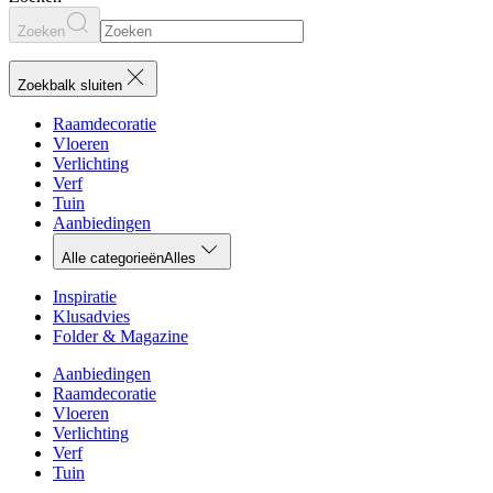
Zoeken
Zoekbalk sluiten
Raamdecoratie
Vloeren
Verlichting
Verf
Tuin
Aanbiedingen
Alle categorieën
Alles
Inspiratie
Klusadvies
Folder & Magazine
Aanbiedingen
Raamdecoratie
Vloeren
Verlichting
Verf
Tuin