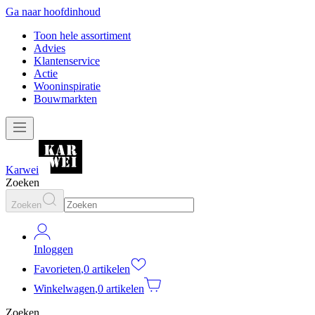
Ga naar hoofdinhoud
Toon hele assortiment
Advies
Klantenservice
Actie
Wooninspiratie
Bouwmarkten
Karwei
Zoeken
Zoeken
Inloggen
Favorieten
,
0 artikelen
Winkelwagen
,
0 artikelen
Zoeken