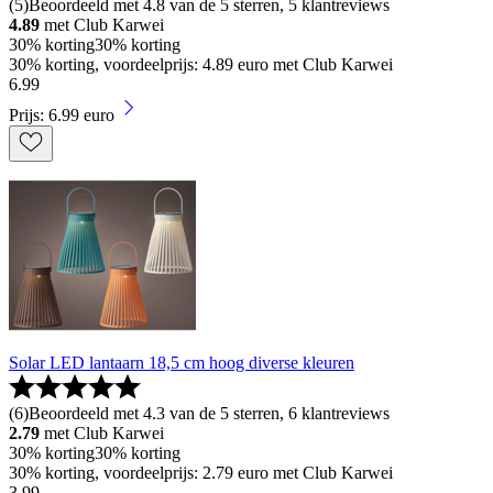
(
5
)
Beoordeeld met 4.8 van de 5 sterren, 5 klantreviews
4.89
met Club Karwei
30% korting
30% korting
30% korting, voordeelprijs: 4.89 euro met Club Karwei
6
.
99
Prijs: 6.99 euro
Solar LED lantaarn 18,5 cm hoog diverse kleuren
(
6
)
Beoordeeld met 4.3 van de 5 sterren, 6 klantreviews
2.79
met Club Karwei
30% korting
30% korting
30% korting, voordeelprijs: 2.79 euro met Club Karwei
3
.
99