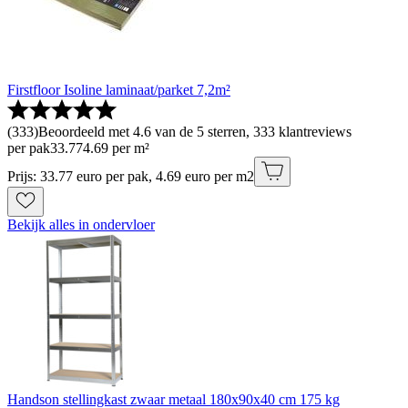
Firstfloor Isoline laminaat/parket 7,2m²
(
333
)
Beoordeeld met 4.6 van de 5 sterren, 333 klantreviews
per pak
33
.
77
4.69 per m²
Prijs: 33.77 euro per pak, 4.69 euro per m2
Bekijk alles in ondervloer
Handson stellingkast zwaar metaal 180x90x40 cm 175 kg