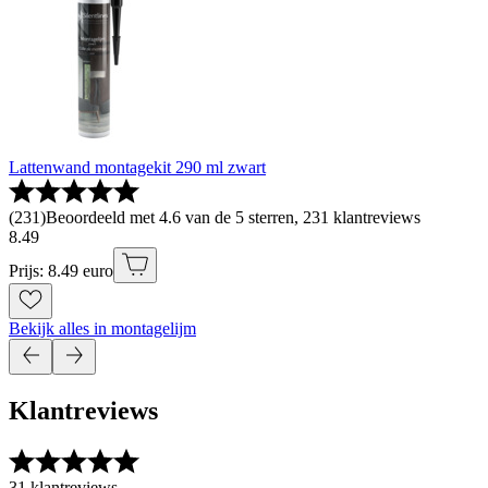
Lattenwand montagekit 290 ml zwart
(
231
)
Beoordeeld met 4.6 van de 5 sterren, 231 klantreviews
8
.
49
Prijs: 8.49 euro
Bekijk alles in montagelijm
Klantreviews
31 klantreviews