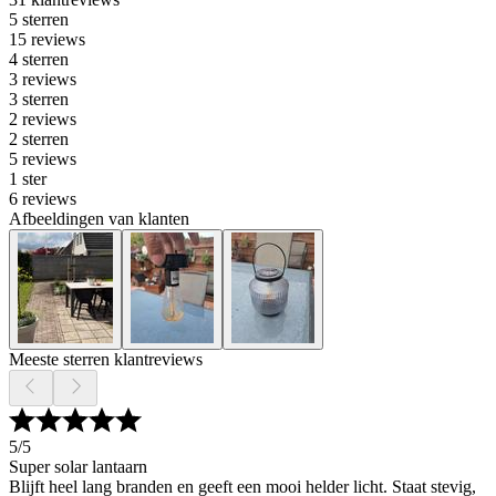
5 sterren
15 reviews
4 sterren
3 reviews
3 sterren
2 reviews
2 sterren
5 reviews
1 ster
6 reviews
Afbeeldingen van klanten
Meeste sterren klantreviews
5
/5
Super solar lantaarn
Blijft heel lang branden en geeft een mooi helder licht. Staat stevig,