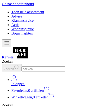
Ga naar hoofdinhoud
Toon hele assortiment
Advies
Klantenservice
Actie
Wooninspiratie
Bouwmarkten
Karwei
Zoeken
Zoeken
Inloggen
Favorieten
,
0 artikelen
Winkelwagen
,
0 artikelen
Zoeken