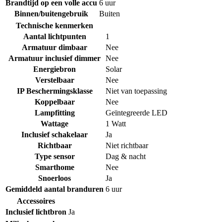
Brandtijd op een volle accu
6 uur
Binnen/buitengebruik
Buiten
Technische kenmerken
Aantal lichtpunten
1
Armatuur dimbaar
Nee
Armatuur inclusief dimmer
Nee
Energiebron
Solar
Verstelbaar
Nee
IP Beschermingsklasse
Niet van toepassing
Koppelbaar
Nee
Lampfitting
Geïntegreerde LED
Wattage
1 Watt
Inclusief schakelaar
Ja
Richtbaar
Niet richtbaar
Type sensor
Dag & nacht
Smarthome
Nee
Snoerloos
Ja
Gemiddeld aantal branduren
6 uur
Accessoires
Inclusief lichtbron
Ja