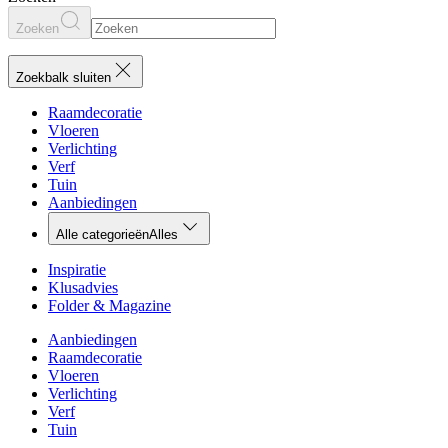
Zoeken
Zoekbalk sluiten
Raamdecoratie
Vloeren
Verlichting
Verf
Tuin
Aanbiedingen
Alle categorieën
Alles
Inspiratie
Klusadvies
Folder & Magazine
Aanbiedingen
Raamdecoratie
Vloeren
Verlichting
Verf
Tuin