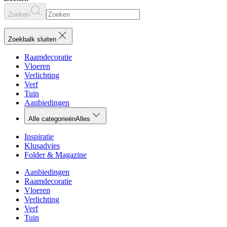
Zoeken
Zoekbalk sluiten
Raamdecoratie
Vloeren
Verlichting
Verf
Tuin
Aanbiedingen
Alle categorieën
Alles
Inspiratie
Klusadvies
Folder & Magazine
Aanbiedingen
Raamdecoratie
Vloeren
Verlichting
Verf
Tuin