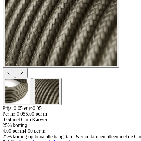
Prijs: 0.05 euro
0
.
05
Per
m
:
0.05
5.00
per
m
0.04
met Club Karwei
25% korting
4.00
per
m
4.00
per
m
25% korting op bijna alle hang, tafel & vloerlampen alleen met de Cl