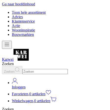
Ga naar hoofdinhoud
Toon hele assortiment
Advies
Klantenservice
Actie
Wooninspiratie
Bouwmarkten
Karwei
Zoeken
Zoeken
Inloggen
Favorieten
,
0 artikelen
Winkelwagen
,
0 artikelen
Zoeken