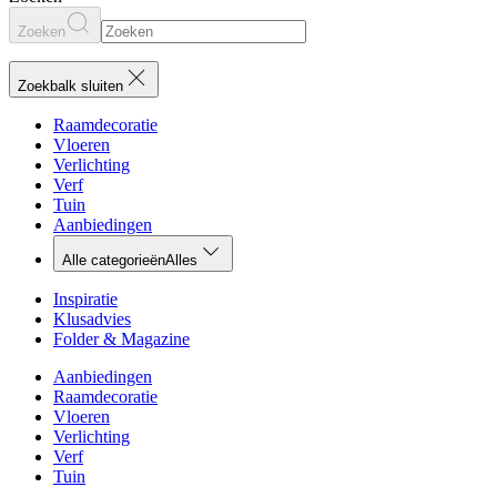
Zoeken
Zoekbalk sluiten
Raamdecoratie
Vloeren
Verlichting
Verf
Tuin
Aanbiedingen
Alle categorieën
Alles
Inspiratie
Klusadvies
Folder & Magazine
Aanbiedingen
Raamdecoratie
Vloeren
Verlichting
Verf
Tuin