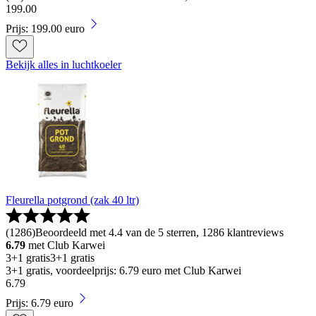
199
.
00
Prijs: 199.00 euro
Bekijk alles in luchtkoeler
Fleurella potgrond (zak 40 ltr)
(
1286
)
Beoordeeld met 4.4 van de 5 sterren, 1286 klantreviews
6.79
met Club Karwei
3+1 gratis
3+1 gratis
3+1 gratis, voordeelprijs: 6.79 euro met Club Karwei
6
.
79
Prijs: 6.79 euro