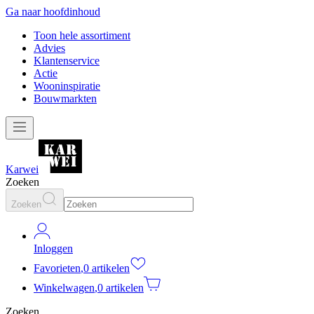
Ga naar hoofdinhoud
Toon hele assortiment
Advies
Klantenservice
Actie
Wooninspiratie
Bouwmarkten
Karwei
Zoeken
Zoeken
Inloggen
Favorieten
,
0 artikelen
Winkelwagen
,
0 artikelen
Zoeken