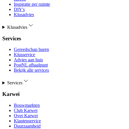
Inspiratie per ruimte
DIY's
Klusadvies
Klusadvies
Services
Gereedschap huren
Klusservice
Advies aan huis
PostNL afhaalpunt
Bekijk alle services
Services
Karwei
Bouwmarkten
Club Karwei
Over Karwei
Klantenservice
Duurzaamheid