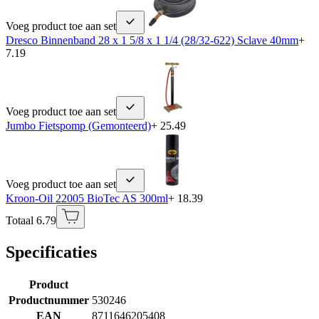
Voeg product toe aan set
Dresco Binnenband 28 x 1 5/8 x 1 1/4 (28/32-622) Sclave 40mm
+
7.19
Voeg product toe aan set
Jumbo Fietspomp (Gemonteerd)
+ 25.49
Voeg product toe aan set
Kroon-Oil 22005 BioTec AS 300ml
+ 18.39
Totaal 6.79
Specificaties
Product
Productnummer
530246
EAN
8711646205408