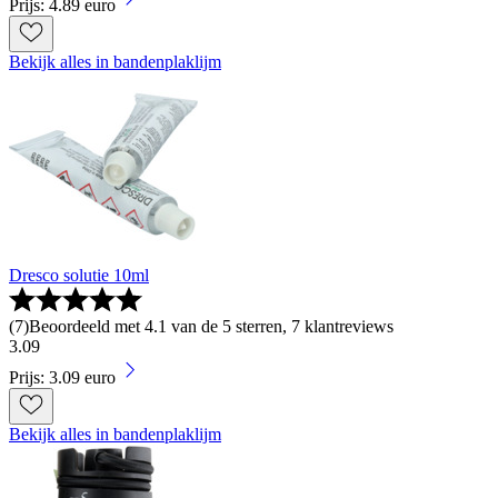
Prijs: 4.89 euro
Bekijk alles in bandenplaklijm
Dresco solutie 10ml
(
7
)
Beoordeeld met 4.1 van de 5 sterren, 7 klantreviews
3
.
09
Prijs: 3.09 euro
Bekijk alles in bandenplaklijm