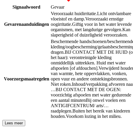
Signaalwoord
Gevaar
Veroorzaakt huidirritatie.
Licht ontvlambare
vloeistof en damp.
Veroorzaakt ernstige
Gevarenaanduidingen
oogirritatie.
Giftig voor in het water levende
organismen, met langdurige gevolgen.
Kan
slaperigheid of duizeligheid veroorzaken.
Beschermende handschoenen/beschermend
kleding/oogbescherming/gelaatsbeschermin
dragen.
BIJ CONTACT MET DE HUID (o
het haar): verontreinigde kleding
onmiddellijk uittrekken. Huid met water
afspoelen [of afdouchen].
Verwijderd houde
van warmte, hete oppervlakken, vonken,
Voorzorgsmaatregelen
open vuur en andere ontstekingsbronnen.
Niet roken.
Inhoud/verpakking afvoeren naa
…
BIJ CONTACT MET DE OGEN:
voorzichtig afspoelen met water gedurende
een aantal minuten
Bij onwel voelen een
ANTIGIFCENTRUM/ arts/…
raadplegen.
Buiten het bereik van kinderen
houden.
Voorkom lozing in het milieu.
Lees meer