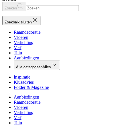
Zoeken
Zoekbalk sluiten
Raamdecoratie
Vloeren
Verlichting
Verf
Tuin
Aanbiedingen
Alle categorieën
Alles
Inspiratie
Klusadvies
Folder & Magazine
Aanbiedingen
Raamdecoratie
Vloeren
Verlichting
Verf
Tuin