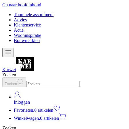
Ga naar hoofdinhoud
Toon hele assortiment
Advies
Klantenservice
Actie
Wooninspiratie
Bouwmarkten
Karwei
Zoeken
Zoeken
Inloggen
Favorieten
,
0 artikelen
Winkelwagen
,
0 artikelen
Zoeken