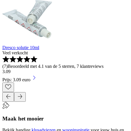
Dresco solutie 10ml
Veel verkocht
(
7
)
Beoordeeld met 4.1 van de 5 sterren, 7 klantreviews
3
.
09
Prijs: 3.09 euro
Maak het mooier
Bekijk handige
klusadviezen
en
wooninspiratie
voor jouw huis en