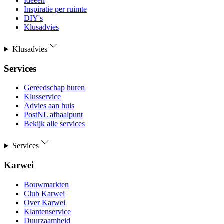
Ideeën
Inspiratie per ruimte
DIY's
Klusadvies
Klusadvies
Services
Gereedschap huren
Klusservice
Advies aan huis
PostNL afhaalpunt
Bekijk alle services
Services
Karwei
Bouwmarkten
Club Karwei
Over Karwei
Klantenservice
Duurzaamheid