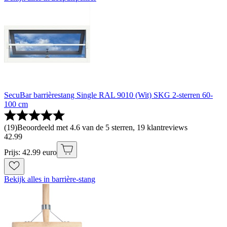
SecuBar barrièrestang Single RAL 9010 (Wit) SKG 2-sterren 60-
100 cm
(
19
)
Beoordeeld met 4.6 van de 5 sterren, 19 klantreviews
42
.
99
Prijs: 42.99 euro
Bekijk alles in barrière-stang