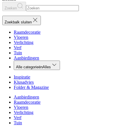
Zoeken
Zoekbalk sluiten
Raamdecoratie
Vloeren
Verlichting
Verf
Tuin
Aanbiedingen
Alle categorieën
Alles
Inspiratie
Klusadvies
Folder & Magazine
Aanbiedingen
Raamdecoratie
Vloeren
Verlichting
Verf
Tuin