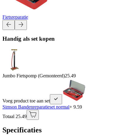
Fietsreparatie
Handig als set kopen
Jumbo Fietspomp (Gemonteerd)
25.49
Voeg product toe aan set
Simson Bandenreparatieset normal
+ 9.59
Totaal 25.49
Specificaties