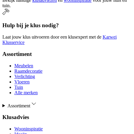
Bekijk handige
klusadviezen
en
wooninspiratie
voor jouw huis en
tuin.
Hulp bij je klus nodig?
Laat jouw klus uitvoeren door een klusexpert met de
Karwei
Klusservice
Assortiment
Meubelen
Raamdecoratie
Verlichting
Vloeren
Tuin
Alle merken
Assortiment
Klusadvies
Wooninspiratie