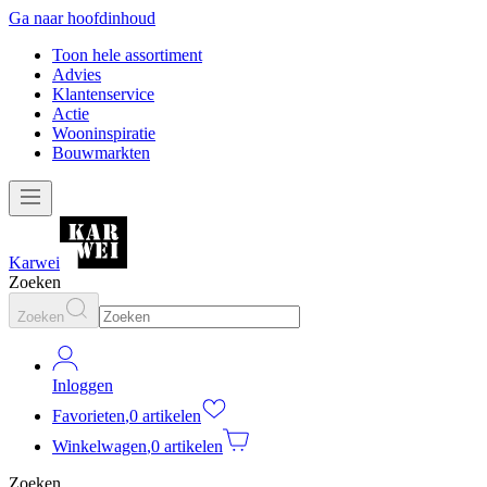
Ga naar hoofdinhoud
Toon hele assortiment
Advies
Klantenservice
Actie
Wooninspiratie
Bouwmarkten
Karwei
Zoeken
Zoeken
Inloggen
Favorieten
,
0 artikelen
Winkelwagen
,
0 artikelen
Zoeken