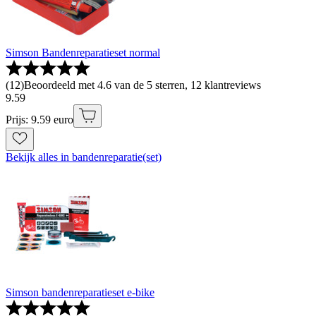
Simson Bandenreparatieset normal
(
12
)
Beoordeeld met 4.6 van de 5 sterren, 12 klantreviews
9
.
59
Prijs: 9.59 euro
Bekijk alles in bandenreparatie(set)
Simson bandenreparatieset e-bike