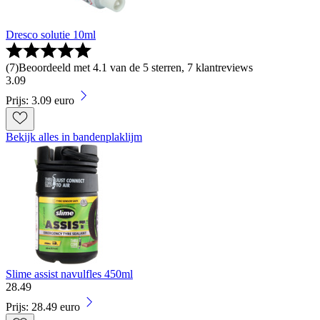
Dresco solutie 10ml
(
7
)
Beoordeeld met 4.1 van de 5 sterren, 7 klantreviews
3
.
09
Prijs: 3.09 euro
Bekijk alles in bandenplaklijm
Slime assist navulfles 450ml
28
.
49
Prijs: 28.49 euro