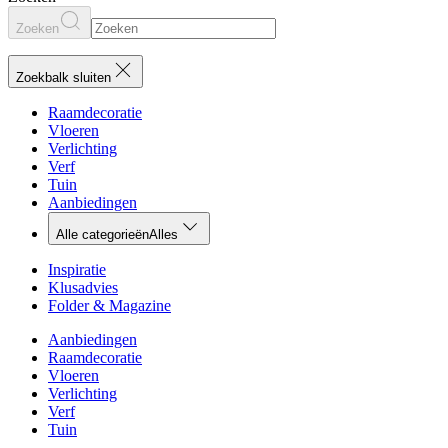
Zoeken
Zoekbalk sluiten
Raamdecoratie
Vloeren
Verlichting
Verf
Tuin
Aanbiedingen
Alle categorieën
Alles
Inspiratie
Klusadvies
Folder & Magazine
Aanbiedingen
Raamdecoratie
Vloeren
Verlichting
Verf
Tuin