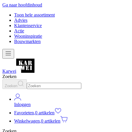
Ga naar hoofdinhoud
Toon hele assortiment
Advies
Klantenservice
Actie
Wooninspiratie
Bouwmarkten
Karwei
Zoeken
Zoeken
Inloggen
Favorieten
,
0 artikelen
Winkelwagen
,
0 artikelen
Zoeken