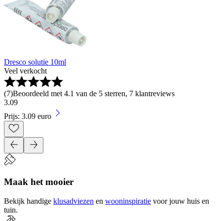
Dresco solutie 10ml
Veel verkocht
(
7
)
Beoordeeld met 4.1 van de 5 sterren, 7 klantreviews
3
.
09
Prijs: 3.09 euro
Maak het mooier
Bekijk handige
klusadviezen
en
wooninspiratie
voor jouw huis en
tuin.