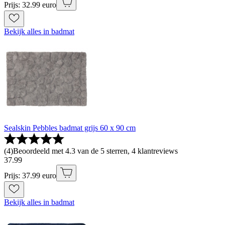
Prijs: 32.99 euro
Bekijk alles in badmat
Sealskin Pebbles badmat grijs 60 x 90 cm
(
4
)
Beoordeeld met 4.3 van de 5 sterren, 4 klantreviews
37
.
99
Prijs: 37.99 euro
Bekijk alles in badmat