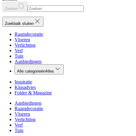
Zoeken
Zoekbalk sluiten
Raamdecoratie
Vloeren
Verlichting
Verf
Tuin
Aanbiedingen
Alle categorieën
Alles
Inspiratie
Klusadvies
Folder & Magazine
Aanbiedingen
Raamdecoratie
Vloeren
Verlichting
Verf
Tuin