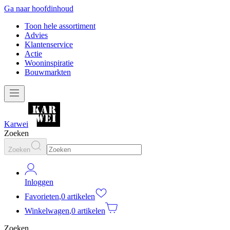
Ga naar hoofdinhoud
Toon hele assortiment
Advies
Klantenservice
Actie
Wooninspiratie
Bouwmarkten
Karwei
Zoeken
Zoeken
Inloggen
Favorieten
,
0 artikelen
Winkelwagen
,
0 artikelen
Zoeken