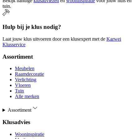
Bekijk handige
klusadviezen
en
wooninspiratie
voor jouw huis en
tuin.
Hulp bij je klus nodig?
Laat jouw klus uitvoeren door een klusexpert met de
Karwei
Klusservice
Assortiment
Meubelen
Raamdecoratie
Verlichting
Vloeren
Tuin
Alle merken
Assortiment
Klusadvies
Wooninspiratie