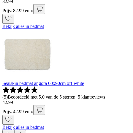
82
.
99
Prijs: 82.99 euro
Bekijk alles in badmat
Sealskin badmat angora 60x90cm off-white
(
5
)
Beoordeeld met 5.0 van de 5 sterren, 5 klantreviews
42
.
99
Prijs: 42.99 euro
Bekijk alles in badmat