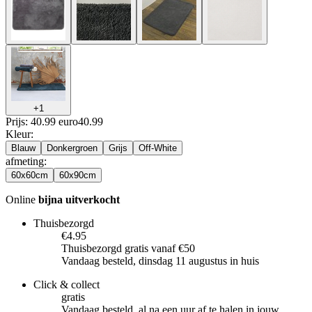
+
1
Prijs: 40.99 euro
40
.
99
Kleur
:
Blauw
Donkergroen
Grijs
Off-White
afmeting
:
60x60cm
60x90cm
Online
bijna uitverkocht
Thuisbezorgd
€4.95
Thuisbezorgd gratis vanaf €50
Vandaag besteld, dinsdag 11 augustus in huis
Click & collect
gratis
Vandaag besteld, al na een uur af te halen in jouw