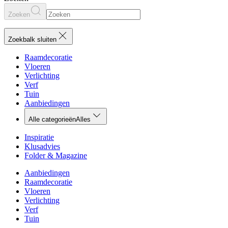
Zoeken
Zoekbalk sluiten
Raamdecoratie
Vloeren
Verlichting
Verf
Tuin
Aanbiedingen
Alle categorieën
Alles
Inspiratie
Klusadvies
Folder & Magazine
Aanbiedingen
Raamdecoratie
Vloeren
Verlichting
Verf
Tuin