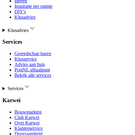
Ideeën
Inspiratie per ruimte
DIY's
Klusadvies
Klusadvies
Services
Gereedschap huren
Klusservice
Advies aan huis
PostNL afhaalpunt
Bekijk alle services
Services
Karwei
Bouwmarkten
Club Karwei
Over Karwei
Klantenservice
Duurzaamheid