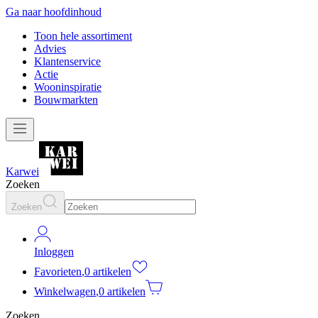
Ga naar hoofdinhoud
Toon hele assortiment
Advies
Klantenservice
Actie
Wooninspiratie
Bouwmarkten
Karwei
Zoeken
Zoeken
Inloggen
Favorieten
,
0 artikelen
Winkelwagen
,
0 artikelen
Zoeken