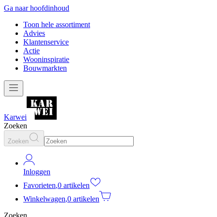
Ga naar hoofdinhoud
Toon hele assortiment
Advies
Klantenservice
Actie
Wooninspiratie
Bouwmarkten
Karwei
Zoeken
Zoeken
Inloggen
Favorieten
,
0 artikelen
Winkelwagen
,
0 artikelen
Zoeken