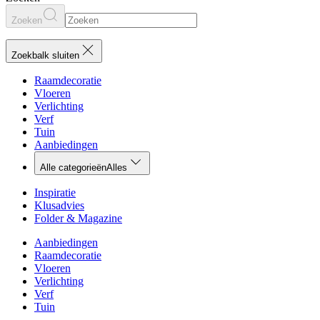
Zoeken
Zoekbalk sluiten
Raamdecoratie
Vloeren
Verlichting
Verf
Tuin
Aanbiedingen
Alle categorieën
Alles
Inspiratie
Klusadvies
Folder & Magazine
Aanbiedingen
Raamdecoratie
Vloeren
Verlichting
Verf
Tuin