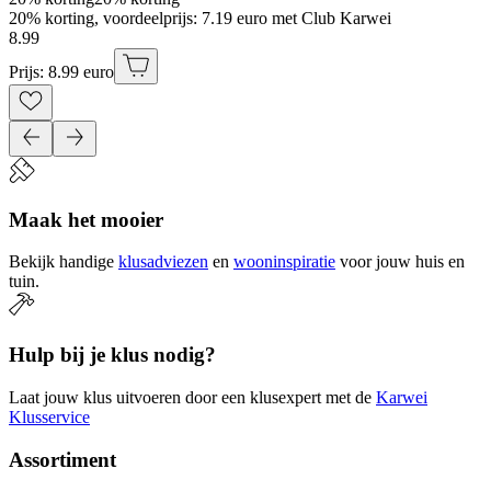
20% korting, voordeelprijs: 7.19 euro met Club Karwei
8
.
99
Prijs: 8.99 euro
Maak het mooier
Bekijk handige
klusadviezen
en
wooninspiratie
voor jouw huis en
tuin.
Hulp bij je klus nodig?
Laat jouw klus uitvoeren door een klusexpert met de
Karwei
Klusservice
Assortiment