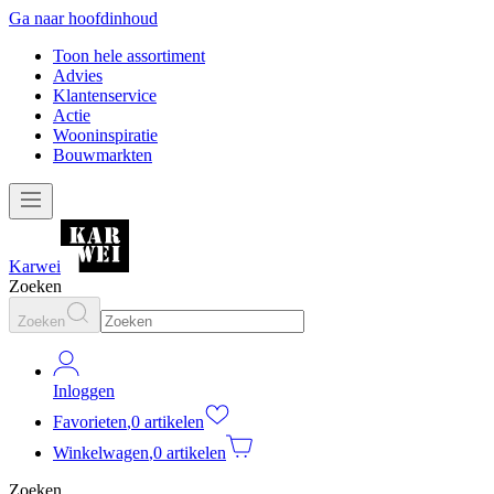
Ga naar hoofdinhoud
Toon hele assortiment
Advies
Klantenservice
Actie
Wooninspiratie
Bouwmarkten
Karwei
Zoeken
Zoeken
Inloggen
Favorieten
,
0 artikelen
Winkelwagen
,
0 artikelen
Zoeken