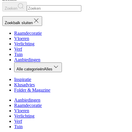
Zoeken
Zoekbalk sluiten
Raamdecoratie
Vloeren
Verlichting
Verf
Tuin
Aanbiedingen
Alle categorieën
Alles
Inspiratie
Klusadvies
Folder & Magazine
Aanbiedingen
Raamdecoratie
Vloeren
Verlichting
Verf
Tuin