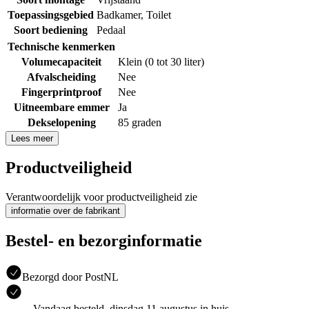
Toepassingsgebied
Badkamer
,
Toilet
Soort bediening
Pedaal
Technische kenmerken
Volumecapaciteit
Klein (0 tot 30 liter)
Afvalscheiding
Nee
Fingerprintproof
Nee
Uitneembare emmer
Ja
Dekselopening
85 graden
Lees meer
Productveiligheid
Verantwoordelijk voor productveiligheid zie
informatie over de fabrikant
Bestel- en bezorginformatie
Bezorgd door PostNL
Vandaag besteld, dinsdag 11 augustus in huis