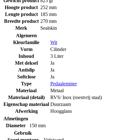
Gewicht product
825 gr
Hoogte product
252 mm
Lengte product
185 mm
Breedte product
270 mm
Merk
Sealskin
Algemeen
Kleurfamilie
Wit
Vorm
Cilinder
Inhoud
3 Liter
Met deksel
Ja
Antislip
Ja
Softclose
Ja
Type
Pedaalemmer
Materiaal
Metaal
Materiaal (detail)
RVS/ Inox (roestvrij staal)
Eigenschap materiaal
Duurzaam
Afwerking
Hoogglans
Afmetingen
Diameter
150 mm
Gebruik
Soort montage
Vrijstaand