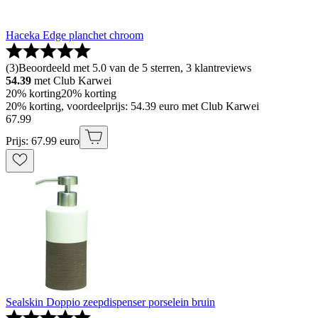
Haceka Edge planchet chroom
(
3
)
Beoordeeld met 5.0 van de 5 sterren, 3 klantreviews
54.39
met Club Karwei
20% korting
20% korting
20% korting, voordeelprijs: 54.39 euro met Club Karwei
67
.
99
Prijs: 67.99 euro
Sealskin Doppio zeepdispenser porselein bruin