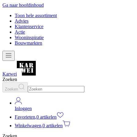
Ga naar hoofdinhoud
Toon hele assortiment
Advies
Klantenservice
Actie
Wooninspiratie
Bouwmarkten
Karwei
Zoeken
Zoeken
Inloggen
Favorieten
,
0 artikelen
Winkelwagen
,
0 artikelen
Zoeken