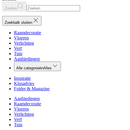
Zoeken
Zoekbalk sluiten
Raamdecoratie
Vloeren
Verlichting
Verf
Tuin
Aanbiedingen
Alle categorieën
Alles
Inspiratie
Klusadvies
Folder & Magazine
Aanbiedingen
Raamdecoratie
Vloeren
Verlichting
Verf
Tuin