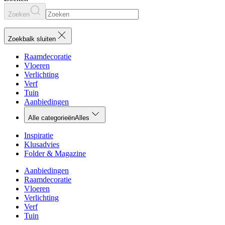
Zoeken
Zoekbalk sluiten
Raamdecoratie
Vloeren
Verlichting
Verf
Tuin
Aanbiedingen
Alle categorieën
Alles
Inspiratie
Klusadvies
Folder & Magazine
Aanbiedingen
Raamdecoratie
Vloeren
Verlichting
Verf
Tuin