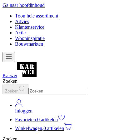
Ga naar hoofdinhoud
Toon hele assortiment
Advies
Klantenservice
Actie
Wooninspiratie
Bouwmarkten
Karwei
Zoeken
Zoeken
Inloggen
Favorieten
,
0 artikelen
Winkelwagen
,
0 artikelen
Zoeken