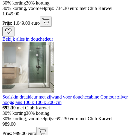
30% korting
30% korting
30% korting, voordeelprijs: 734.30 euro met Club Karwei
1
.
049
.
00
Prijs: 1.049.00 euro
Bekijk alles in douchedeur
Sealskin draaideur met zijwand voor douchecabine Contour zilver
hoogglans 100 x 100 x 200 cm
692.30
met Club Karwei
30% korting
30% korting
30% korting, voordeelprijs: 692.30 euro met Club Karwei
989
.
00
Prijs: 989.00 euro