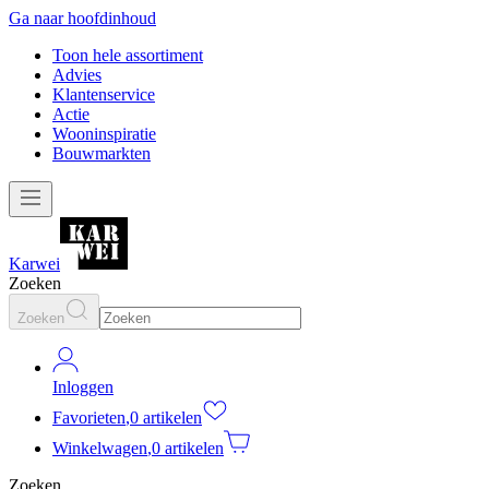
Ga naar hoofdinhoud
Toon hele assortiment
Advies
Klantenservice
Actie
Wooninspiratie
Bouwmarkten
Karwei
Zoeken
Zoeken
Inloggen
Favorieten
,
0 artikelen
Winkelwagen
,
0 artikelen
Zoeken