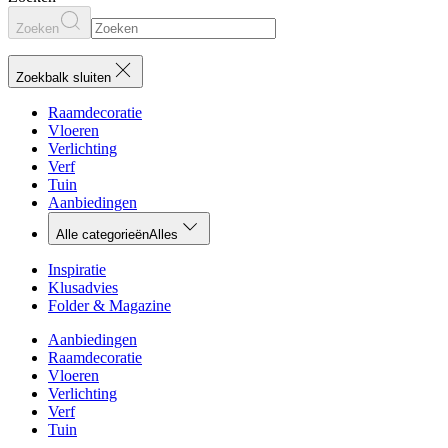
Zoeken
Zoekbalk sluiten
Raamdecoratie
Vloeren
Verlichting
Verf
Tuin
Aanbiedingen
Alle categorieën
Alles
Inspiratie
Klusadvies
Folder & Magazine
Aanbiedingen
Raamdecoratie
Vloeren
Verlichting
Verf
Tuin