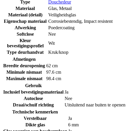
Type
Douchedeur
Materiaal
Glas
,
Metaal
Materiaal (detail)
Veiligheidsglas
Eigenschap materiaal
Corrosiebestendig
,
Impact resistent
Afwerking
Poedercoating
Softclose
Nee
Kleur
Wit
bevestigingsprofiel
Type deurhandvat
Kruk/knop
Afmetingen
Breedte deuropening
62 cm
Minimale nismaat
97.6 cm
Maximale nismaat
98.4 cm
Gebruik
Inclusief bevestigingsmateriaal
Ja
Autoclose
Nee
Draai/schuif richting
Uitsluitend naar buiten te openen
Technische kenmerken
Verstelbaar
Ja
Dikte glas
6 mm