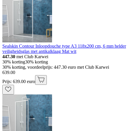
Sealskin Contour Inloopdouche type A3 118x200 cm, 6 mm helder
veiligheidsglas met antikalklaag Mat wit
447.30
met Club Karwei
30% korting
30% korting
30% korting, voordeelprijs: 447.30 euro met Club Karwei
639
.
00
Prijs: 639.00 euro