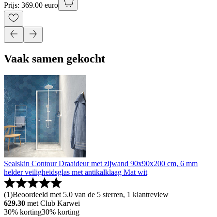
Prijs: 369.00 euro
Vaak samen gekocht
Sealskin Contour Draaideur met zijwand 90x90x200 cm, 6 mm
helder veiligheidsglas met antikalklaag Mat wit
(
1
)
Beoordeeld met 5.0 van de 5 sterren, 1 klantreview
629.30
met Club Karwei
30% korting
30% korting