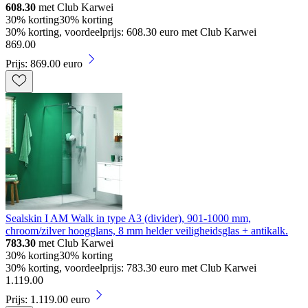
608.30
met Club Karwei
30% korting
30% korting
30% korting, voordeelprijs: 608.30 euro met Club Karwei
869
.
00
Prijs: 869.00 euro
Sealskin I AM Walk in type A3 (divider), 901-1000 mm,
chroom/zilver hoogglans, 8 mm helder veiligheidsglas + antikalk.
783.30
met Club Karwei
30% korting
30% korting
30% korting, voordeelprijs: 783.30 euro met Club Karwei
1
.
119
.
00
Prijs: 1.119.00 euro