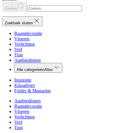
Zoeken
Zoekbalk sluiten
Raamdecoratie
Vloeren
Verlichting
Verf
Tuin
Aanbiedingen
Alle categorieën
Alles
Inspiratie
Klusadvies
Folder & Magazine
Aanbiedingen
Raamdecoratie
Vloeren
Verlichting
Verf
Tuin