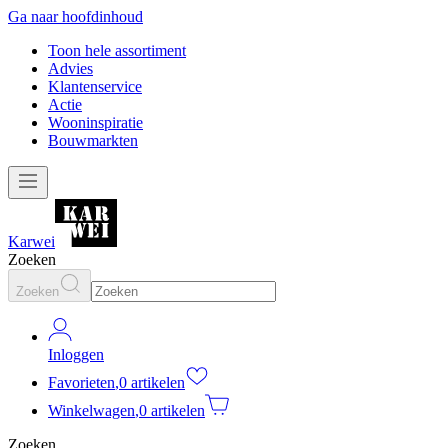
Ga naar hoofdinhoud
Toon hele assortiment
Advies
Klantenservice
Actie
Wooninspiratie
Bouwmarkten
Karwei
Zoeken
Zoeken
Inloggen
Favorieten
,
0 artikelen
Winkelwagen
,
0 artikelen
Zoeken