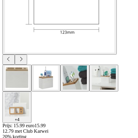
+
4
Prijs: 15.99 euro
15
.
99
12.79
met Club Karwei
20% korting