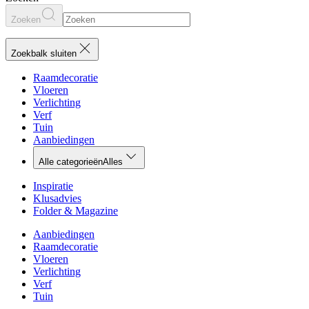
Zoeken
Zoekbalk sluiten
Raamdecoratie
Vloeren
Verlichting
Verf
Tuin
Aanbiedingen
Alle categorieën
Alles
Inspiratie
Klusadvies
Folder & Magazine
Aanbiedingen
Raamdecoratie
Vloeren
Verlichting
Verf
Tuin