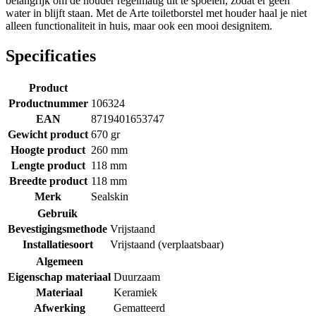
belangrijk om de houder regelmatig uit te spoelen, zodat er geen
water in blijft staan. Met de Arte toiletborstel met houder haal je niet
alleen functionaliteit in huis, maar ook een mooi designitem.
Specificaties
Product
Productnummer
106324
EAN
8719401653747
Gewicht product
670 gr
Hoogte product
260 mm
Lengte product
118 mm
Breedte product
118 mm
Merk
Sealskin
Gebruik
Bevestigingsmethode
Vrijstaand
Installatiesoort
Vrijstaand (verplaatsbaar)
Algemeen
Eigenschap materiaal
Duurzaam
Materiaal
Keramiek
Afwerking
Gematteerd