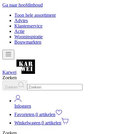
Ga naar hoofdinhoud
Toon hele assortiment
Advies
Klantenservice
Actie
Wooninspiratie
Bouwmarkten
Karwei
Zoeken
Zoeken
Inloggen
Favorieten
,
0 artikelen
Winkelwagen
,
0 artikelen
Zoeken