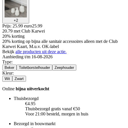
+
2
Prijs: 25.99 euro
25
.
99
20.79
met Club Karwei
20% korting
20% korting op bijna alle sanitair accessoires alleen met de Club
Karwei Kaart, M.u.v. OK-label
Bekijk
alle producten uit deze actie.
Aanbieding t/m 16-08-2026
Type
:
Beker
Toiletborstelhouder
Zeephouder
Kleur
:
Wit
Zwart
Online
bijna uitverkocht
Thuisbezorgd
€4.95
Thuisbezorgd gratis vanaf €50
Voor 21:00 besteld, morgen in huis
Bezorgd in bouwmarkt