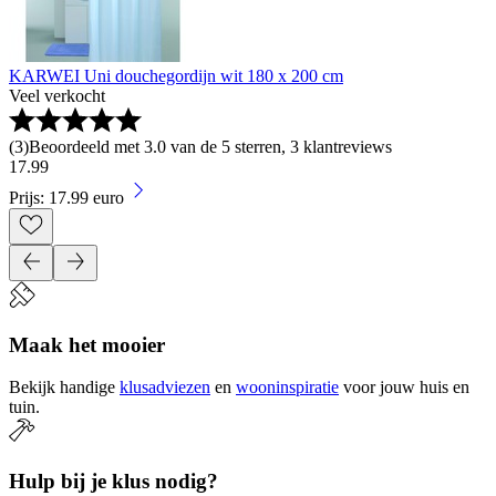
KARWEI Uni douchegordijn wit 180 x 200 cm
Veel verkocht
(
3
)
Beoordeeld met 3.0 van de 5 sterren, 3 klantreviews
17
.
99
Prijs: 17.99 euro
Maak het mooier
Bekijk handige
klusadviezen
en
wooninspiratie
voor jouw huis en
tuin.
Hulp bij je klus nodig?