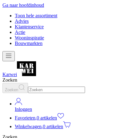
Ga naar hoofdinhoud
Toon hele assortiment
Advies
Klantenservice
Actie
Wooninspiratie
Bouwmarkten
Karwei
Zoeken
Zoeken
Inloggen
Favorieten
,
0 artikelen
Winkelwagen
,
0 artikelen
Zoeken