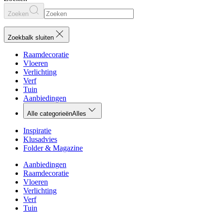
Zoeken
Zoekbalk sluiten
Raamdecoratie
Vloeren
Verlichting
Verf
Tuin
Aanbiedingen
Alle categorieën
Alles
Inspiratie
Klusadvies
Folder & Magazine
Aanbiedingen
Raamdecoratie
Vloeren
Verlichting
Verf
Tuin