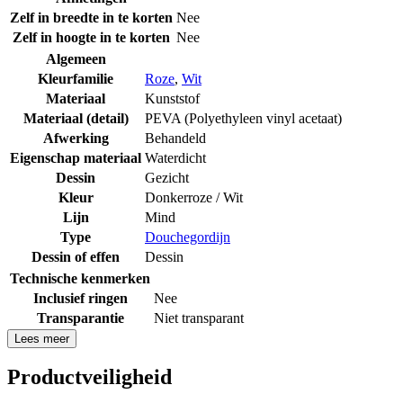
Zelf in breedte in te korten
Nee
Zelf in hoogte in te korten
Nee
Algemeen
Kleurfamilie
Roze
,
Wit
Materiaal
Kunststof
Materiaal (detail)
PEVA (Polyethyleen vinyl acetaat)
Afwerking
Behandeld
Eigenschap materiaal
Waterdicht
Dessin
Gezicht
Kleur
Donkerroze / Wit
Lijn
Mind
Type
Douchegordijn
Dessin of effen
Dessin
Technische kenmerken
Inclusief ringen
Nee
Transparantie
Niet transparant
Lees meer
Productveiligheid