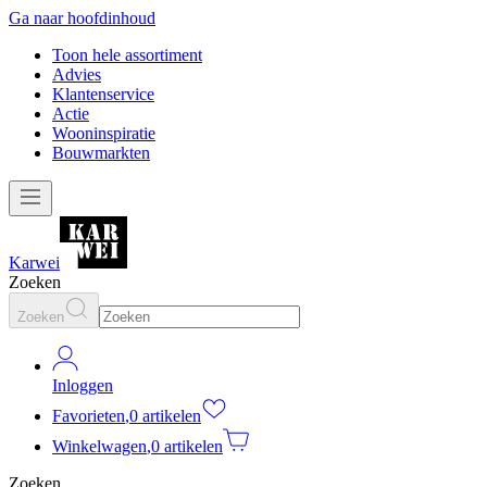
Ga naar hoofdinhoud
Toon hele assortiment
Advies
Klantenservice
Actie
Wooninspiratie
Bouwmarkten
Karwei
Zoeken
Zoeken
Inloggen
Favorieten
,
0 artikelen
Winkelwagen
,
0 artikelen
Zoeken