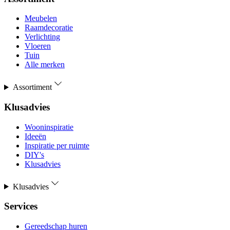
Meubelen
Raamdecoratie
Verlichting
Vloeren
Tuin
Alle merken
Assortiment
Klusadvies
Wooninspiratie
Ideeën
Inspiratie per ruimte
DIY's
Klusadvies
Klusadvies
Services
Gereedschap huren