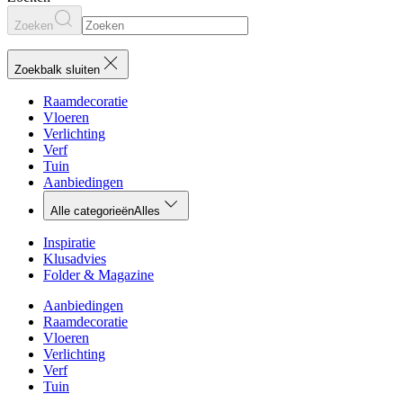
Zoeken
Zoekbalk sluiten
Raamdecoratie
Vloeren
Verlichting
Verf
Tuin
Aanbiedingen
Alle categorieën
Alles
Inspiratie
Klusadvies
Folder & Magazine
Aanbiedingen
Raamdecoratie
Vloeren
Verlichting
Verf
Tuin