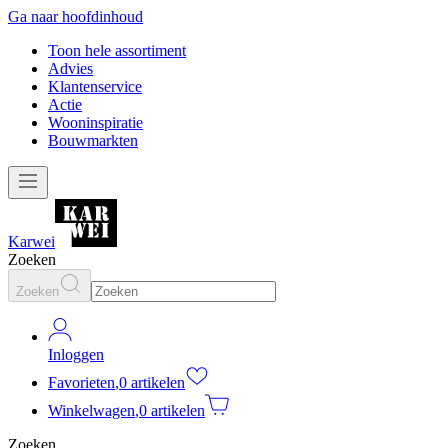
Ga naar hoofdinhoud
Toon hele assortiment
Advies
Klantenservice
Actie
Wooninspiratie
Bouwmarkten
Karwei
Zoeken
Zoeken
Inloggen
Favorieten
,
0 artikelen
Winkelwagen
,
0 artikelen
Zoeken