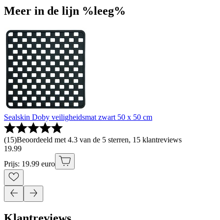
Meer in de lijn %leeg%
Sealskin Doby veiligheidsmat zwart 50 x 50 cm
(
15
)
Beoordeeld met 4.3 van de 5 sterren, 15 klantreviews
19
.
99
Prijs: 19.99 euro
Klantreviews