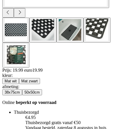
Prijs: 19.99 euro
19
.
99
kleur
:
Mat wit
Mat zwart
afmeting
:
38x75cm
50x50cm
Online
beperkt op voorraad
Thuisbezorgd
€4.95
Thuisbezorgd gratis vanaf €50
Vandaag besteld, zaterdag 8 augustus in huis