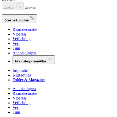
Zoeken
Zoekbalk sluiten
Raamdecoratie
Vloeren
Verlichting
Verf
Tuin
Aanbiedingen
Alle categorieën
Alles
Inspiratie
Klusadvies
Folder & Magazine
Aanbiedingen
Raamdecoratie
Vloeren
Verlichting
Verf
Tuin