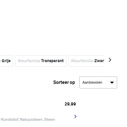
e
Grijs
Kleurfamilie
Transparant
Kleurfamilie
Zwart
Type
An
Sorteer op
29.
99
 Kunststof, Natuursteen, Steen