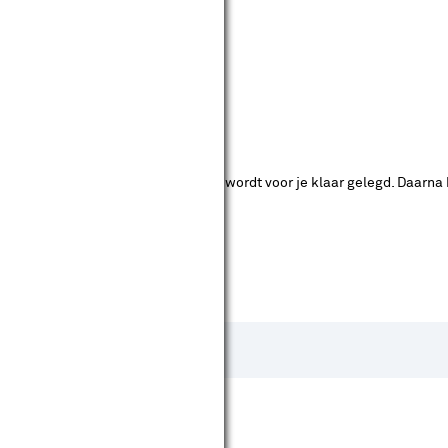
ende bouwmarkten bekijken.
ad. Je betaalt online en het product wordt voor je klaar gelegd. Daarna