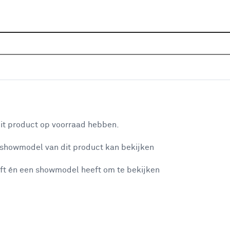
Sluiten
at
Home
Assortiment
Sanitair
Badkameraccessoires
Je gekozen filters:
aan je winkelwagen
Type
Veiligheidsmat
it product op voorraad hebben.
 showmodel van dit product kan bekijken
n je winkelwagen:
Type
ft én een showmodel heeft om te bekijken
Veiligheidsmat
Veiligheidsmat
(11)
Wandbeugel
(35)
Douchemat
(5)
misgegaan...