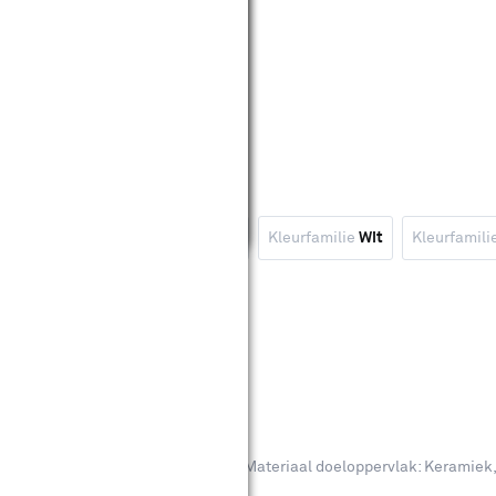
ligheidsmat
Type
Wandbeugel
Kleurfamilie
Wit
Kleurfamili
wis filters
smat antraciet 35 x 70 cm
eviews
eriaal: PVC (Polyvinyl chloride)
Materiaal doeloppervlak: Keramiek,