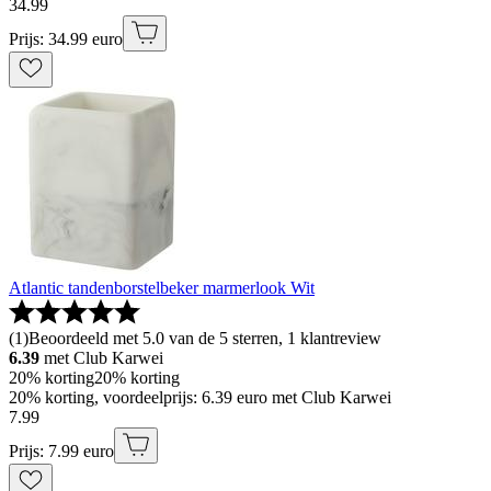
34
.
99
Prijs: 34.99 euro
Atlantic tandenborstelbeker marmerlook Wit
(
1
)
Beoordeeld met 5.0 van de 5 sterren, 1 klantreview
6.39
met Club Karwei
20% korting
20% korting
20% korting, voordeelprijs: 6.39 euro met Club Karwei
7
.
99
Prijs: 7.99 euro