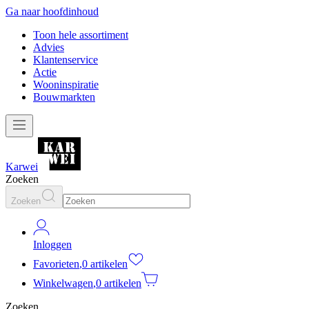
Ga naar hoofdinhoud
Toon hele assortiment
Advies
Klantenservice
Actie
Wooninspiratie
Bouwmarkten
Karwei
Zoeken
Zoeken
Inloggen
Favorieten
,
0 artikelen
Winkelwagen
,
0 artikelen
Zoeken