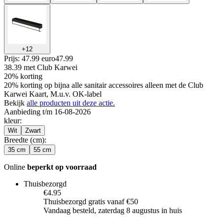
+
12
Prijs: 47.99 euro
47
.
99
38.39
met Club Karwei
20% korting
20% korting op bijna alle sanitair accessoires alleen met de Club
Karwei Kaart, M.u.v. OK-label
Bekijk
alle producten uit deze actie.
Aanbieding t/m 16-08-2026
kleur
:
Wit
Zwart
Breedte (cm)
:
35 cm
55 cm
Online
beperkt op voorraad
Thuisbezorgd
€4.95
Thuisbezorgd gratis vanaf €50
Vandaag besteld, zaterdag 8 augustus in huis