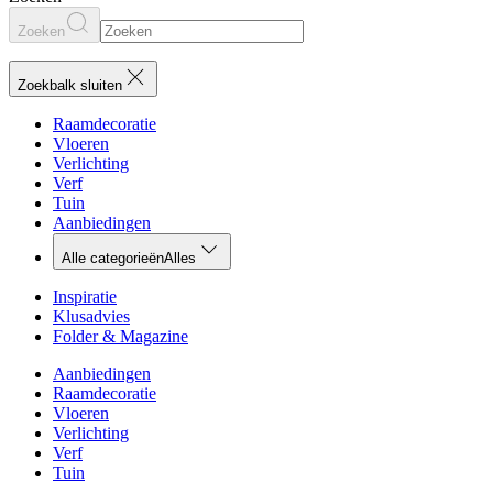
Zoeken
Zoekbalk sluiten
Raamdecoratie
Vloeren
Verlichting
Verf
Tuin
Aanbiedingen
Alle categorieën
Alles
Inspiratie
Klusadvies
Folder & Magazine
Aanbiedingen
Raamdecoratie
Vloeren
Verlichting
Verf
Tuin