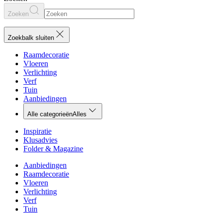
Zoeken
Zoekbalk sluiten
Raamdecoratie
Vloeren
Verlichting
Verf
Tuin
Aanbiedingen
Alle categorieën
Alles
Inspiratie
Klusadvies
Folder & Magazine
Aanbiedingen
Raamdecoratie
Vloeren
Verlichting
Verf
Tuin