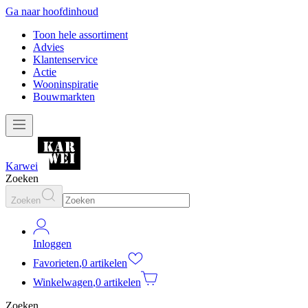
Ga naar hoofdinhoud
Toon hele assortiment
Advies
Klantenservice
Actie
Wooninspiratie
Bouwmarkten
Karwei
Zoeken
Zoeken
Inloggen
Favorieten
,
0 artikelen
Winkelwagen
,
0 artikelen
Zoeken