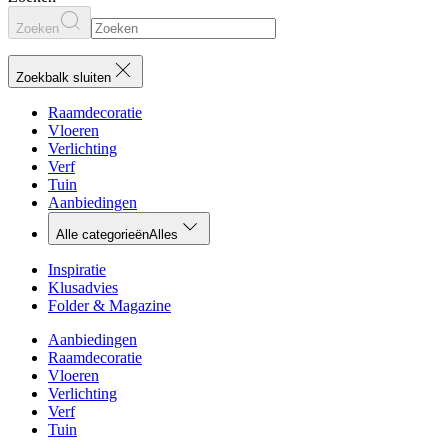
Zoeken
Zoekbalk sluiten
Raamdecoratie
Vloeren
Verlichting
Verf
Tuin
Aanbiedingen
Alle categorieën
Alles
Inspiratie
Klusadvies
Folder & Magazine
Aanbiedingen
Raamdecoratie
Vloeren
Verlichting
Verf
Tuin