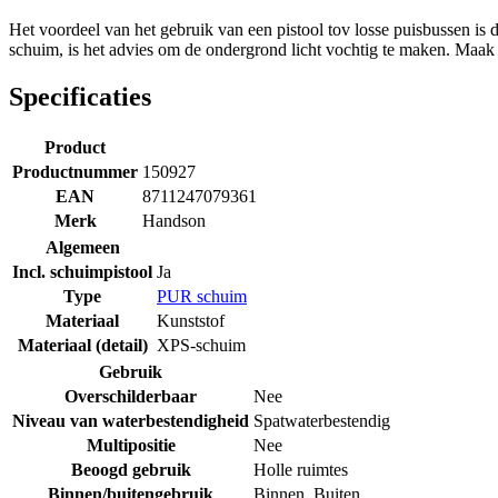
Het voordeel van het gebruik van een pistool tov losse puisbussen is 
schuim, is het advies om de ondergrond licht vochtig te maken. Maak h
Specificaties
Product
Productnummer
150927
EAN
8711247079361
Merk
Handson
Algemeen
Incl. schuimpistool
Ja
Type
PUR schuim
Materiaal
Kunststof
Materiaal (detail)
XPS-schuim
Gebruik
Overschilderbaar
Nee
Niveau van waterbestendigheid
Spatwaterbestendig
Multipositie
Nee
Beoogd gebruik
Holle ruimtes
Binnen/buitengebruik
Binnen
,
Buiten