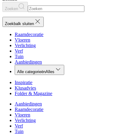
Zoeken
Zoekbalk sluiten
Raamdecoratie
Vloeren
Verlichting
Verf
Tuin
Aanbiedingen
Alle categorieën
Alles
Inspiratie
Klusadvies
Folder & Magazine
Aanbiedingen
Raamdecoratie
Vloeren
Verlichting
Verf
Tuin