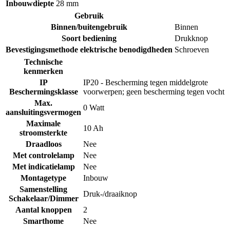
Inbouwdiepte
28 mm
Gebruik
Binnen/buitengebruik
Binnen
Soort bediening
Drukknop
Bevestigingsmethode elektrische benodigdheden
Schroeven
Technische
kenmerken
IP
IP20 - Bescherming tegen middelgrote
Beschermingsklasse
voorwerpen; geen bescherming tegen vocht
Max.
0 Watt
aansluitingsvermogen
Maximale
10 Ah
stroomsterkte
Draadloos
Nee
Met controlelamp
Nee
Met indicatielamp
Nee
Montagetype
Inbouw
Samenstelling
Druk-/draaiknop
Schakelaar/Dimmer
Aantal knoppen
2
Smarthome
Nee