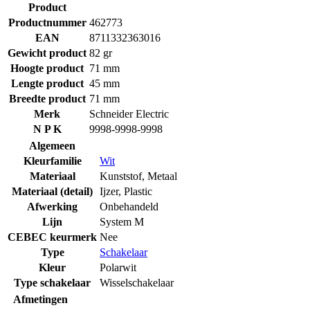
Product
Productnummer
462773
EAN
8711332363016
Gewicht product
82 gr
Hoogte product
71 mm
Lengte product
45 mm
Breedte product
71 mm
Merk
Schneider Electric
N P K
9998-9998-9998
Algemeen
Kleurfamilie
Wit
Materiaal
Kunststof
,
Metaal
Materiaal (detail)
Ijzer
,
Plastic
Afwerking
Onbehandeld
Lijn
System M
CEBEC keurmerk
Nee
Type
Schakelaar
Kleur
Polarwit
Type schakelaar
Wisselschakelaar
Afmetingen