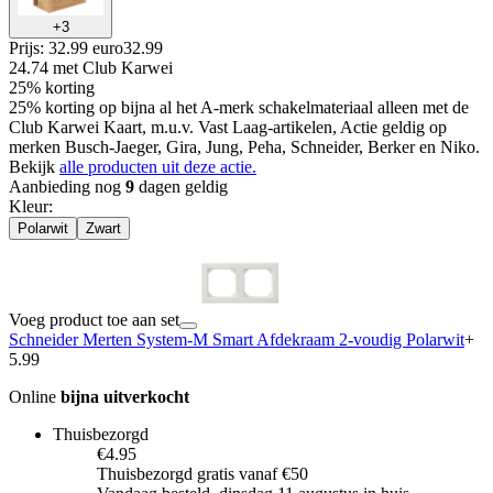
+
3
Prijs: 32.99 euro
32
.
99
24.74
met Club Karwei
25% korting
25% korting op bijna al het A-merk schakelmateriaal alleen met de
Club Karwei Kaart, m.u.v. Vast Laag-artikelen, Actie geldig op
merken Busch-Jaeger, Gira, Jung, Peha, Schneider, Berker en Niko.
Bekijk
alle producten uit deze actie.
Aanbieding nog
9
dagen geldig
Kleur
:
Polarwit
Zwart
Voeg product toe aan set
Schneider Merten System-M Smart Afdekraam 2-voudig Polarwit
+
5.99
Online
bijna uitverkocht
Thuisbezorgd
€4.95
Thuisbezorgd gratis vanaf €50