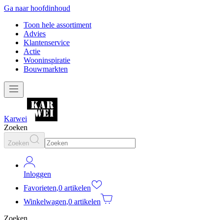
Ga naar hoofdinhoud
Toon hele assortiment
Advies
Klantenservice
Actie
Wooninspiratie
Bouwmarkten
Karwei
Zoeken
Zoeken
Inloggen
Favorieten
,
0 artikelen
Winkelwagen
,
0 artikelen
Zoeken