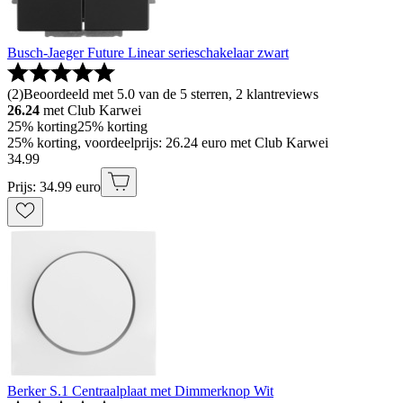
Busch-Jaeger Future Linear serieschakelaar zwart
(
2
)
Beoordeeld met 5.0 van de 5 sterren, 2 klantreviews
26.24
met Club Karwei
25% korting
25% korting
25% korting, voordeelprijs: 26.24 euro met Club Karwei
34
.
99
Prijs: 34.99 euro
Berker S.1 Centraalplaat met Dimmerknop Wit