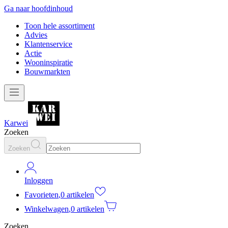
Ga naar hoofdinhoud
Toon hele assortiment
Advies
Klantenservice
Actie
Wooninspiratie
Bouwmarkten
Karwei
Zoeken
Zoeken
Inloggen
Favorieten
,
0 artikelen
Winkelwagen
,
0 artikelen
Zoeken