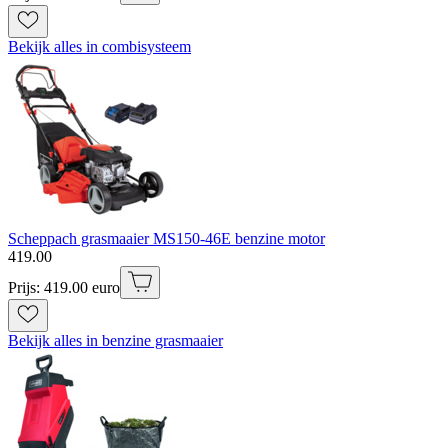
Bekijk alles in combisysteem
Scheppach grasmaaier MS150-46E benzine motor
419
.
00
Prijs: 419.00 euro
Bekijk alles in benzine grasmaaier