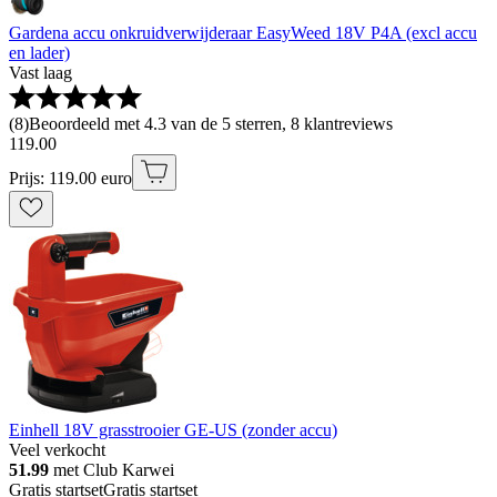
Gardena accu onkruidverwijderaar EasyWeed 18V P4A (excl accu
en lader)
Vast laag
(
8
)
Beoordeeld met 4.3 van de 5 sterren, 8 klantreviews
119
.
00
Prijs: 119.00 euro
Einhell 18V grasstrooier GE-US (zonder accu)
Veel verkocht
51.99
met Club Karwei
Gratis startset
Gratis startset