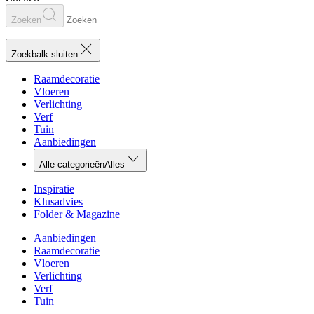
Zoeken
Zoekbalk sluiten
Raamdecoratie
Vloeren
Verlichting
Verf
Tuin
Aanbiedingen
Alle categorieën
Alles
Inspiratie
Klusadvies
Folder & Magazine
Aanbiedingen
Raamdecoratie
Vloeren
Verlichting
Verf
Tuin