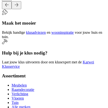
Maak het mooier
Bekijk handige
klusadviezen
en
wooninspiratie
voor jouw huis en
tuin.
Hulp bij je klus nodig?
Laat jouw klus uitvoeren door een klusexpert met de
Karwei
Klusservice
Assortiment
Meubelen
Raamdecoratie
Verlichting
Vloeren
Tuin
Alle merken