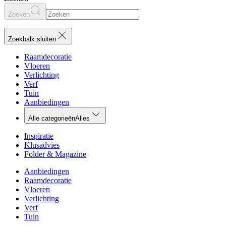
Zoeken
Zoekbalk sluiten
Raamdecoratie
Vloeren
Verlichting
Verf
Tuin
Aanbiedingen
Alle categorieën
Alles
Inspiratie
Klusadvies
Folder & Magazine
Aanbiedingen
Raamdecoratie
Vloeren
Verlichting
Verf
Tuin