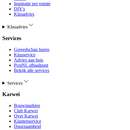
Inspiratie per ruimte
DIY's
Klusadvies
Klusadvies
Services
Gereedschap huren
Klusservice
Advies aan huis
PostNL afhaalpunt
Bekijk alle services
Services
Karwei
Bouwmarkten
Club Karwei
Over Karwei
Klantenservice
Duurzaamheid