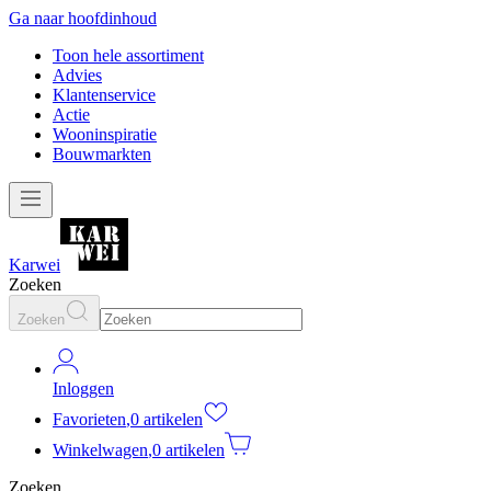
Ga naar hoofdinhoud
Toon hele assortiment
Advies
Klantenservice
Actie
Wooninspiratie
Bouwmarkten
Karwei
Zoeken
Zoeken
Inloggen
Favorieten
,
0 artikelen
Winkelwagen
,
0 artikelen
Zoeken