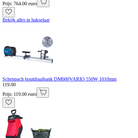
Prijs: 764.00 euro
Bekijk alles in hakselaar
Scheppach houtdraaibank DM600VARIO 550W 1010mm
119
.
00
Prijs: 119.00 euro