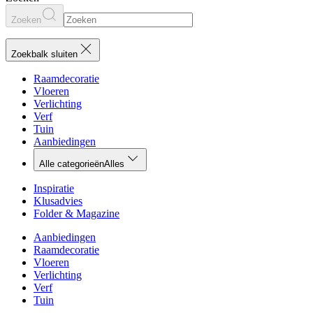
Zoeken
Zoekbalk sluiten
Raamdecoratie
Vloeren
Verlichting
Verf
Tuin
Aanbiedingen
Alle categorieën
Alles
Inspiratie
Klusadvies
Folder & Magazine
Aanbiedingen
Raamdecoratie
Vloeren
Verlichting
Verf
Tuin