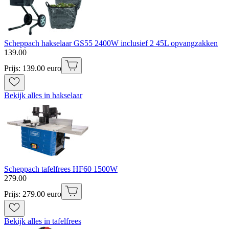
Scheppach hakselaar GS55 2400W inclusief 2 45L opvangzakken
139
.
00
Prijs: 139.00 euro
Bekijk alles in hakselaar
Scheppach tafelfrees HF60 1500W
279
.
00
Prijs: 279.00 euro
Bekijk alles in tafelfrees