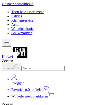
Ga naar hoofdinhoud
Toon hele assortiment
Advies
Klantenservice
Actie
Wooninspiratie
Bouwmarkten
Karwei
Zoeken
Zoeken
Inloggen
Favorieten
,
0 artikelen
Winkelwagen
,
0 artikelen
Zoeken