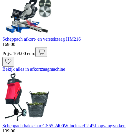
Scheppach afkort- en verstekzaag HM216
169
.
00
Prijs: 169.00 euro
Bekijk alles in afkortzaagmachine
Scheppach hakselaar GS55 2400W inclusief 2 45L opvangzakken
139
.
00