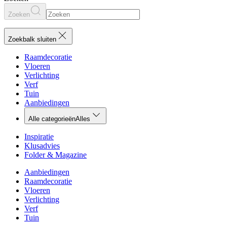
Zoeken
Zoekbalk sluiten
Raamdecoratie
Vloeren
Verlichting
Verf
Tuin
Aanbiedingen
Alle categorieën
Alles
Inspiratie
Klusadvies
Folder & Magazine
Aanbiedingen
Raamdecoratie
Vloeren
Verlichting
Verf
Tuin