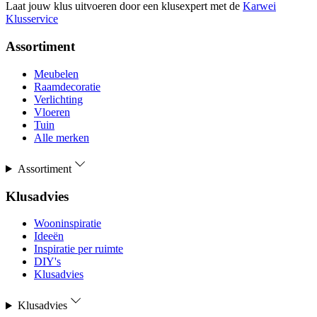
Laat jouw klus uitvoeren door een klusexpert met de
Karwei
Klusservice
Assortiment
Meubelen
Raamdecoratie
Verlichting
Vloeren
Tuin
Alle merken
Assortiment
Klusadvies
Wooninspiratie
Ideeën
Inspiratie per ruimte
DIY's
Klusadvies
Klusadvies