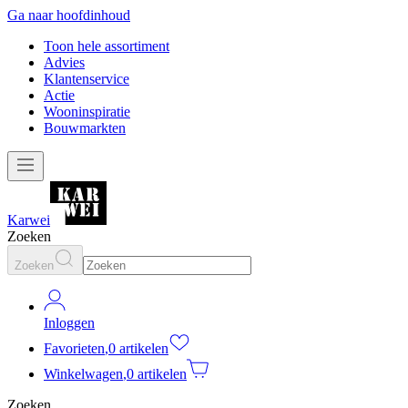
Ga naar hoofdinhoud
Toon hele assortiment
Advies
Klantenservice
Actie
Wooninspiratie
Bouwmarkten
Karwei
Zoeken
Zoeken
Inloggen
Favorieten
,
0 artikelen
Winkelwagen
,
0 artikelen
Zoeken