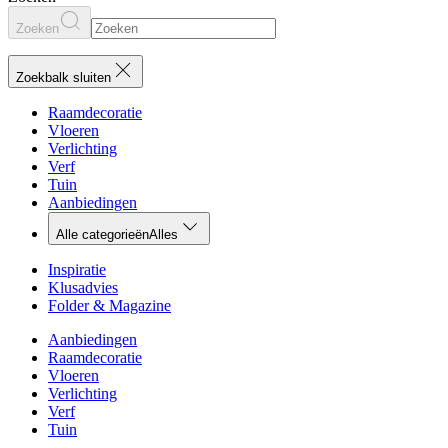
Zoeken
Zoekbalk sluiten
Raamdecoratie
Vloeren
Verlichting
Verf
Tuin
Aanbiedingen
Alle categorieën
Alles
Inspiratie
Klusadvies
Folder & Magazine
Aanbiedingen
Raamdecoratie
Vloeren
Verlichting
Verf
Tuin