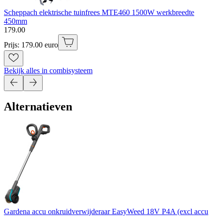
Scheppach elektrische tuinfrees MTE460 1500W werkbreedte
450mm
179
.
00
Prijs: 179.00 euro
Bekijk alles in combisysteem
Alternatieven
Gardena accu onkruidverwijderaar EasyWeed 18V P4A (excl accu