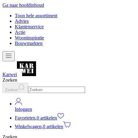
Ga naar hoofdinhoud
Toon hele assortiment
Advies
Klantenservice
Actie
Wooninspiratie
Bouwmarkten
Karwei
Zoeken
Zoeken
Inloggen
Favorieten
,
0 artikelen
Winkelwagen
,
0 artikelen
Zoeken