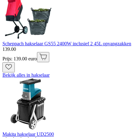
Scheppach hakselaar GS55 2400W inclusief 2 45L opvangzakken
139
.
00
Prijs: 139.00 euro
Bekijk alles in hakselaar
Makita hakselaar UD2500