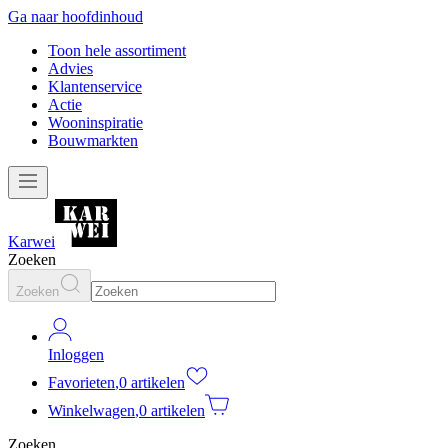
Ga naar hoofdinhoud
Toon hele assortiment
Advies
Klantenservice
Actie
Wooninspiratie
Bouwmarkten
Karwei
Zoeken
Zoeken
Inloggen
Favorieten
,
0 artikelen
Winkelwagen
,
0 artikelen
Zoeken