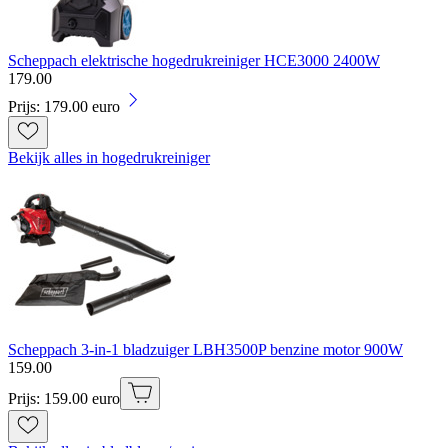
Scheppach elektrische hogedrukreiniger HCE3000 2400W
179
.
00
Prijs: 179.00 euro
Bekijk alles in hogedrukreiniger
Scheppach 3-in-1 bladzuiger LBH3500P benzine motor 900W
159
.
00
Prijs: 159.00 euro