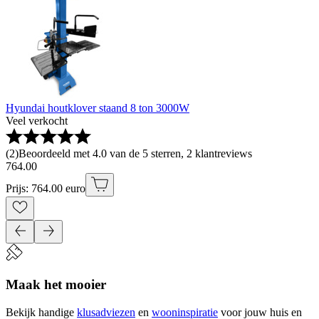
Hyundai houtklover staand 8 ton 3000W
Veel verkocht
(
2
)
Beoordeeld met 4.0 van de 5 sterren, 2 klantreviews
764
.
00
Prijs: 764.00 euro
Maak het mooier
Bekijk handige
klusadviezen
en
wooninspiratie
voor jouw huis en