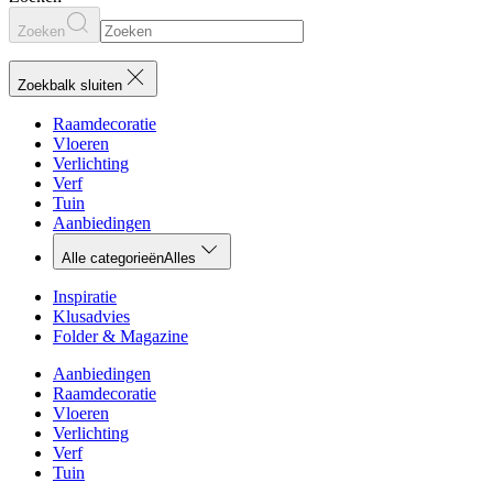
Zoeken
Zoekbalk sluiten
Raamdecoratie
Vloeren
Verlichting
Verf
Tuin
Aanbiedingen
Alle categorieën
Alles
Inspiratie
Klusadvies
Folder & Magazine
Aanbiedingen
Raamdecoratie
Vloeren
Verlichting
Verf
Tuin