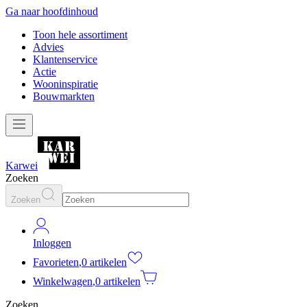
Ga naar hoofdinhoud
Toon hele assortiment
Advies
Klantenservice
Actie
Wooninspiratie
Bouwmarkten
Karwei
Zoeken
Zoeken
Inloggen
Favorieten
,
0 artikelen
Winkelwagen
,
0 artikelen
Zoeken