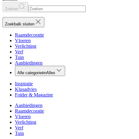
Zoeken
Zoekbalk sluiten
Raamdecoratie
Vloeren
Verlichting
Verf
Tuin
Aanbiedingen
Alle categorieën
Alles
Inspiratie
Klusadvies
Folder & Magazine
Aanbiedingen
Raamdecoratie
Vloeren
Verlichting
Verf
Tuin