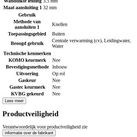
Wanddikte leiding
3.5 mm
Maat aansluiting 1
32 mm
Gebruik
Methode van
Knellen
aansluiten 1
Toepassingsgebied
Buiten
Centrale verwarming (cv)
,
Leidingwater
,
Beoogd gebruik
Water
Technische kenmerken
KOMO keurmerk
Nee
Bevestigingsmethode
Inbouw
Uitvoering
Op rol
Gaskeur
Nee
Gastec keurmerk
Nee
KVBG gekeurd
Nee
Lees meer
Productveiligheid
Verantwoordelijk voor productveiligheid zie
informatie over de fabrikant