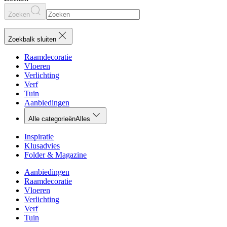
Zoeken
Zoekbalk sluiten
Raamdecoratie
Vloeren
Verlichting
Verf
Tuin
Aanbiedingen
Alle categorieën
Alles
Inspiratie
Klusadvies
Folder & Magazine
Aanbiedingen
Raamdecoratie
Vloeren
Verlichting
Verf
Tuin