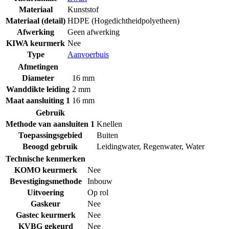
Materiaal
Kunststof
Materiaal (detail)
HDPE (Hogedichtheidpolyetheen)
Afwerking
Geen afwerking
KIWA keurmerk
Nee
Type
Aanvoerbuis
Afmetingen
Diameter
16 mm
Wanddikte leiding
2 mm
Maat aansluiting 1
16 mm
Gebruik
Methode van aansluiten 1
Knellen
Toepassingsgebied
Buiten
Beoogd gebruik
Leidingwater
,
Regenwater
,
Water
Technische kenmerken
KOMO keurmerk
Nee
Bevestigingsmethode
Inbouw
Uitvoering
Op rol
Gaskeur
Nee
Gastec keurmerk
Nee
KVBG gekeurd
Nee