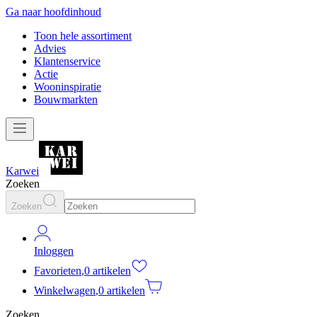
Ga naar hoofdinhoud
Toon hele assortiment
Advies
Klantenservice
Actie
Wooninspiratie
Bouwmarkten
Karwei
Zoeken
Zoeken
Inloggen
Favorieten
,
0 artikelen
Winkelwagen
,
0 artikelen
Zoeken