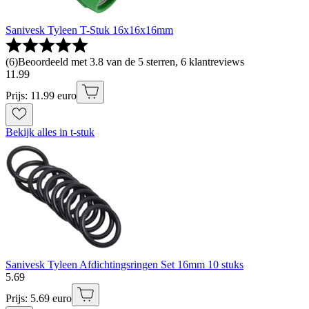
Sanivesk Tyleen T-Stuk 16x16x16mm
(
6
)
Beoordeeld met 3.8 van de 5 sterren, 6 klantreviews
11
.
99
Prijs: 11.99 euro
Bekijk alles in t-stuk
Sanivesk Tyleen Afdichtingsringen Set 16mm 10 stuks
5
.
69
Prijs: 5.69 euro