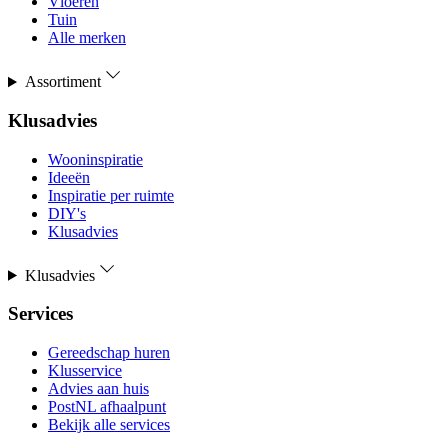
Vloeren
Tuin
Alle merken
Assortiment
Klusadvies
Wooninspiratie
Ideeën
Inspiratie per ruimte
DIY's
Klusadvies
Klusadvies
Services
Gereedschap huren
Klusservice
Advies aan huis
PostNL afhaalpunt
Bekijk alle services