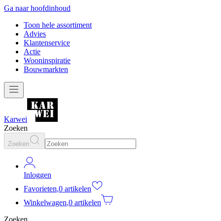
Ga naar hoofdinhoud
Toon hele assortiment
Advies
Klantenservice
Actie
Wooninspiratie
Bouwmarkten
Karwei
Zoeken
Zoeken
Inloggen
Favorieten
,
0 artikelen
Winkelwagen
,
0 artikelen
Zoeken