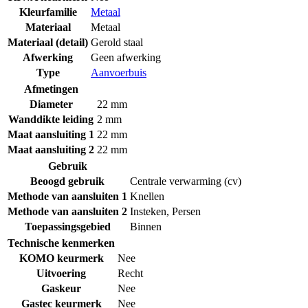
Kleurfamilie
Metaal
Materiaal
Metaal
Materiaal (detail)
Gerold staal
Afwerking
Geen afwerking
Type
Aanvoerbuis
Afmetingen
Diameter
22 mm
Wanddikte leiding
2 mm
Maat aansluiting 1
22 mm
Maat aansluiting 2
22 mm
Gebruik
Beoogd gebruik
Centrale verwarming (cv)
Methode van aansluiten 1
Knellen
Methode van aansluiten 2
Insteken
,
Persen
Toepassingsgebied
Binnen
Technische kenmerken
KOMO keurmerk
Nee
Uitvoering
Recht
Gaskeur
Nee
Gastec keurmerk
Nee