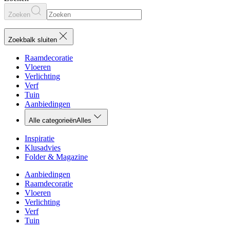
Zoeken
Zoekbalk sluiten
Raamdecoratie
Vloeren
Verlichting
Verf
Tuin
Aanbiedingen
Alle categorieën
Alles
Inspiratie
Klusadvies
Folder & Magazine
Aanbiedingen
Raamdecoratie
Vloeren
Verlichting
Verf
Tuin