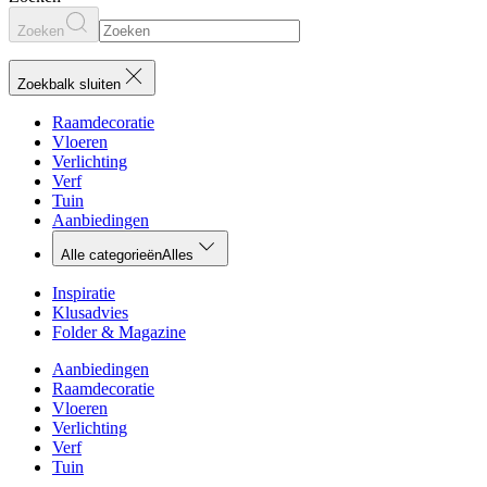
Zoeken
Zoekbalk sluiten
Raamdecoratie
Vloeren
Verlichting
Verf
Tuin
Aanbiedingen
Alle categorieën
Alles
Inspiratie
Klusadvies
Folder & Magazine
Aanbiedingen
Raamdecoratie
Vloeren
Verlichting
Verf
Tuin