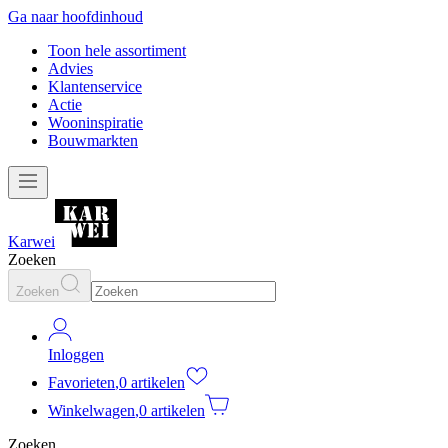
Ga naar hoofdinhoud
Toon hele assortiment
Advies
Klantenservice
Actie
Wooninspiratie
Bouwmarkten
Karwei
Zoeken
Zoeken
Inloggen
Favorieten
,
0 artikelen
Winkelwagen
,
0 artikelen
Zoeken