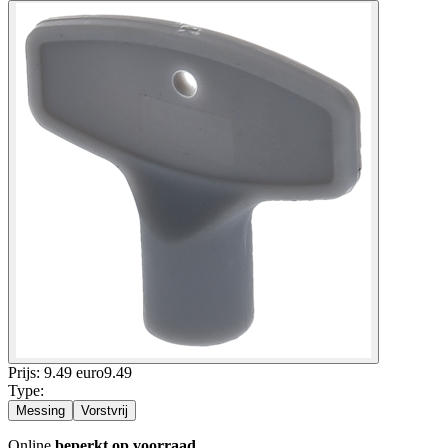
Prijs: 9.49 euro
9
.
49
Type
:
Messing
Vorstvrij
Online
beperkt op voorraad